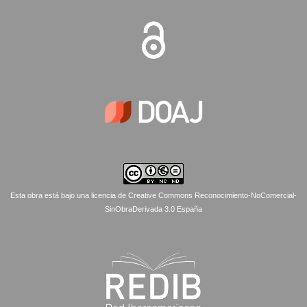
Esta obra está bajo una licencia de Creative Commons Reconocimiento-NoComercial-
SinObraDerivada 3.0 España