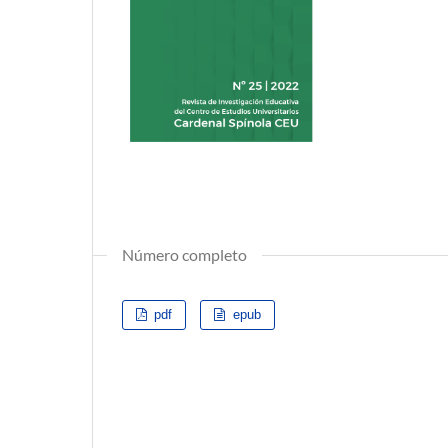
Número completo
pdf
epub