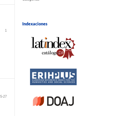
Indexaciones
1
15-27