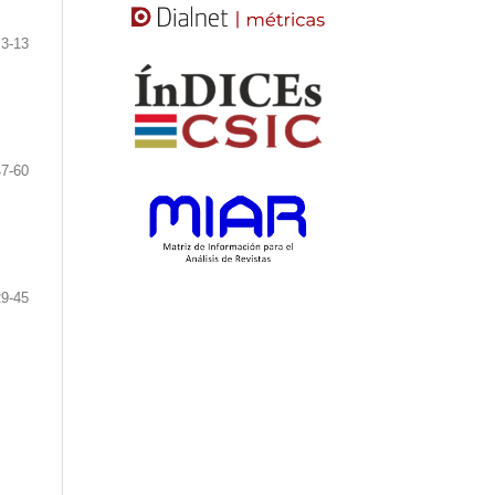
3-13
47-60
29-45