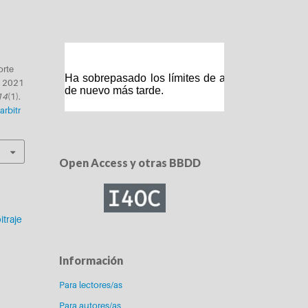
orte
e 2021
14
(1).
arbitr
Open Access y otras BBDD
itraje
Información
Para lectores/as
Para autores/as