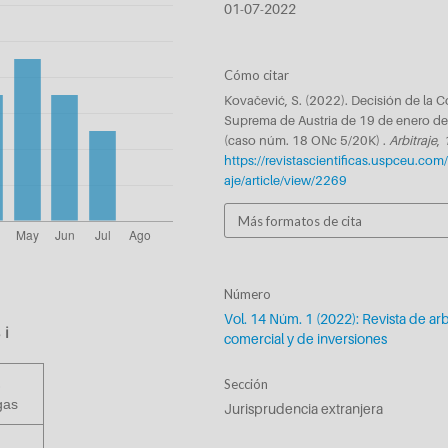
01-07-2022
Cómo citar
Kovačević, S. (2022). Decisión de la C
Suprema de Austria de 19 de enero d
(caso núm. 18 ONc 5/20K) .
Arbitraje
,
https://revistascientificas.uspceu.com/
aje/article/view/2269
Más formatos de cita
Número
Vol. 14 Núm. 1 (2022): Revista de arb
s
ℹ️
comercial y de inversiones
Sección
gas
Jurisprudencia extranjera