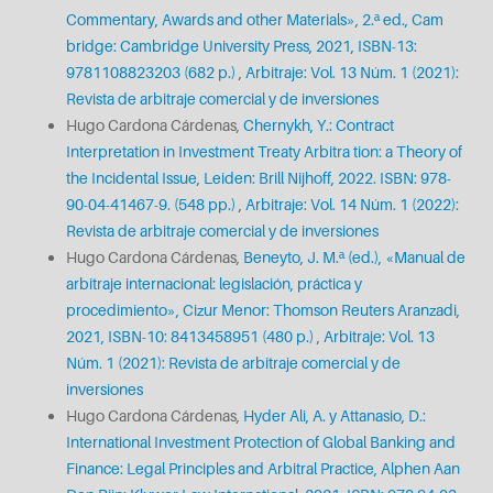
Commentary, Awards and other Materials», 2.ª ed., Cam
bridge: Cambridge University Press, 2021, ISBN-13:
9781108823203 (682 p.)
,
Arbitraje: Vol. 13 Núm. 1 (2021):
Revista de arbitraje comercial y de inversiones
Hugo Cardona Cárdenas,
Chernykh, Y.: Contract
Interpretation in Investment Treaty Arbitra tion: a Theory of
the Incidental Issue, Leiden: Brill Nijhoff, 2022. ISBN: 978-
90-04-41467-9. (548 pp.)
,
Arbitraje: Vol. 14 Núm. 1 (2022):
Revista de arbitraje comercial y de inversiones
Hugo Cardona Cárdenas,
Beneyto, J. M.ª (ed.), «Manual de
arbitraje internacional: legislación, práctica y
procedimiento», Cizur Menor: Thomson Reuters Aranzadi,
2021, ISBN-10: 8413458951 (480 p.)
,
Arbitraje: Vol. 13
Núm. 1 (2021): Revista de arbitraje comercial y de
inversiones
Hugo Cardona Cárdenas,
Hyder Ali, A. y Attanasio, D.:
International Investment Protection of Global Banking and
Finance: Legal Principles and Arbitral Practice, Alphen Aan