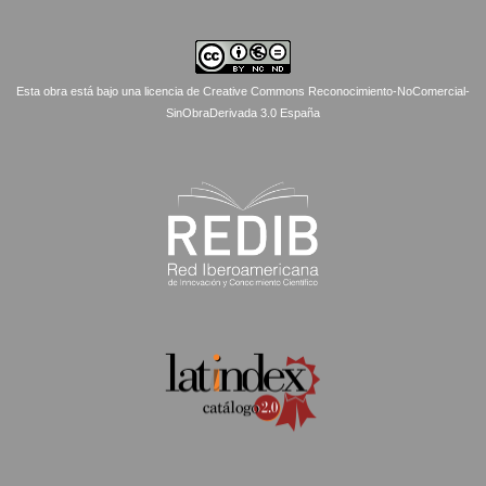
Esta obra está bajo una licencia de Creative Commons Reconocimiento-NoComercial-
SinObraDerivada 3.0 España