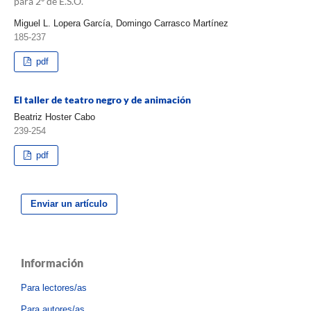
para 2º de E.S.O.
Miguel L. Lopera García, Domingo Carrasco Martínez
185-237
pdf
El taller de teatro negro y de animación
Beatriz Hoster Cabo
239-254
pdf
Enviar un artículo
Información
Para lectores/as
Para autores/as