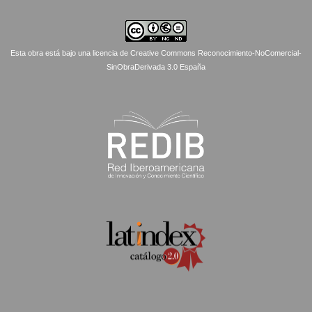
Esta obra está bajo una licencia de Creative Commons Reconocimiento-NoComercial-
SinObraDerivada 3.0 España