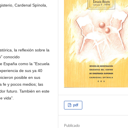
isterio, Cardenal Spínola,
tórica, la reflexión sobre la
vo" conocido
s de España como la "Escuela
experiencia de sus ya 40
hicieron posible en sus
a fe y pocos medios; las
dor futuro. También en este
e vida".
pdf
Publicado