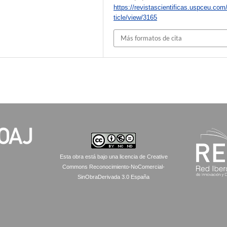
https://revistascientificas.uspceu.com
ticle/view/3165
Más formatos de cita
Esta obra está bajo una licencia de Creative
Commons Reconocimiento-NoComercial-
SinObraDerivada 3.0 España