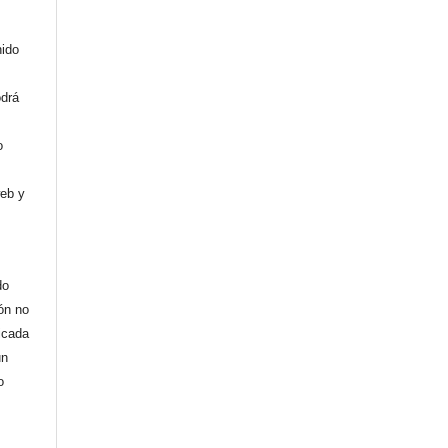
nido
odrá
o
web y
do
ión no
licada
un
o