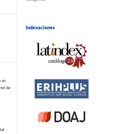
Indexaciones
a es
red de
tal