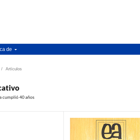
ca de
/
Artículos
cativo
la cumplió 40 años