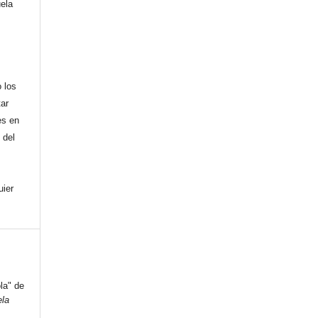
uela
,
 los
tar
es en
 del
uier
la" de
la