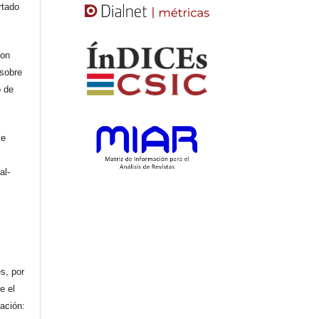
rtado
con
 sobre
o de
se
al-
n
s, por
e el
cación: