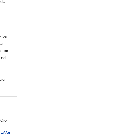
uela
,
 los
tar
es en
 del
uier
 Oro.
/EA/ar