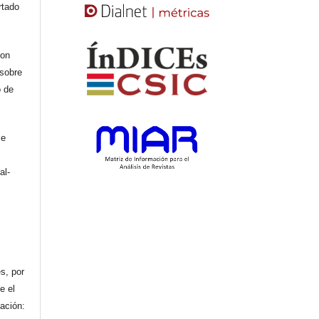
rtado
con
 sobre
o de
se
al-
n
s, por
e el
cación: