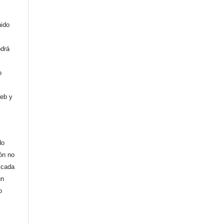
nido
odrá
o
web y
do
ión no
licada
un
o