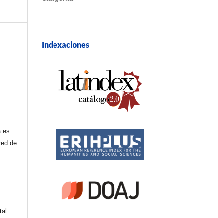
Indexaciones
a es
red de
tal