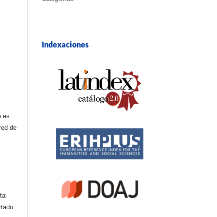
Indexaciones
a es
red de
tal
rtado