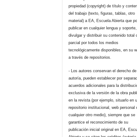
propiedad (copyright) de título y conte
del trabajo (texto, figuras, tablas, otro
material) a EA, Escuela Abierta que p
publicar en cualquier lengua y soporte,
divulgar y distribuir su contenido total 
parcial por todos los medios
tecnológicamente disponibles, en su 
a través de repositorios.
- Los autores conservan el derecho de
autoría, pueden establecer por separa
acuerdos adicionales para la distribuc
exclusiva de la versión de la obra pub
en la revista (por ejemplo, situarlo en 
repositorio institucional, web personal 
cualquier otro medio), siempre que se
garantice el reconocimiento de su
publicación inicial original en EA, Esc
Abierta y se citen los créditos (autoría