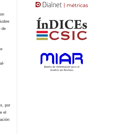
con
 sobre
o de
se
al-
n
s, por
e el
cación: