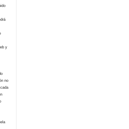
nido
odrá
o
web y
do
ión no
licada
un
o
uela
,