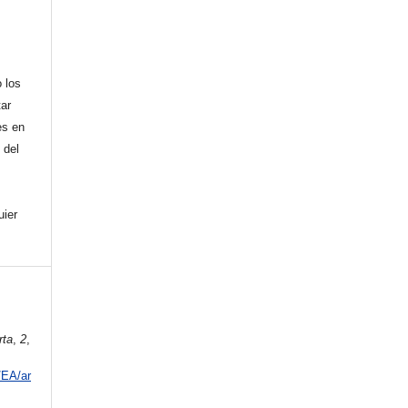
 los
tar
es en
 del
uier
rta
,
2
,
/EA/ar