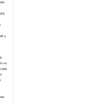
nido
odrá
o
web y
do
ión no
licada
un
o
uela
,