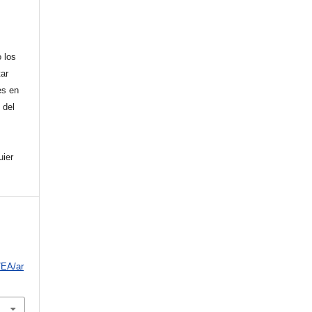
 los
tar
es en
 del
uier
/EA/ar