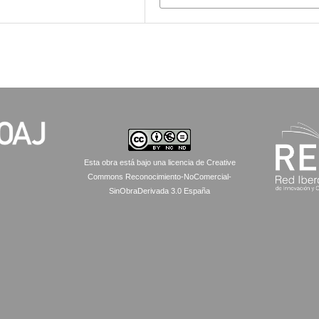
Esta obra está bajo una licencia de Creative
Commons Reconocimiento-NoComercial-
SinObraDerivada 3.0 España