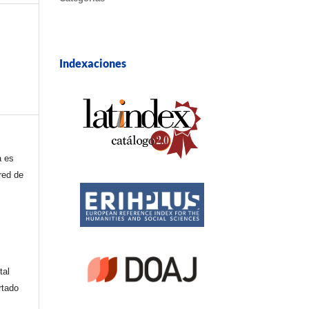
Indexaciones
a es
red de
tal
rtado