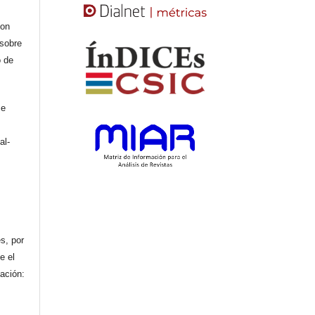
con
 sobre
o de
se
al-
n
s, por
e el
cación: