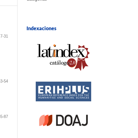
Indexaciones
7-31
33-54
55-87