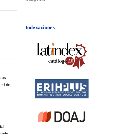
Indexaciones
a es
red de
tal
rtado