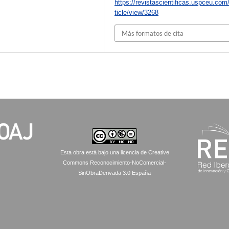
https://revistascientificas.uspceu.com
ticle/view/3268
Más formatos de cita
Esta obra está bajo una licencia de Creative
Commons Reconocimiento-NoComercial-
SinObraDerivada 3.0 España