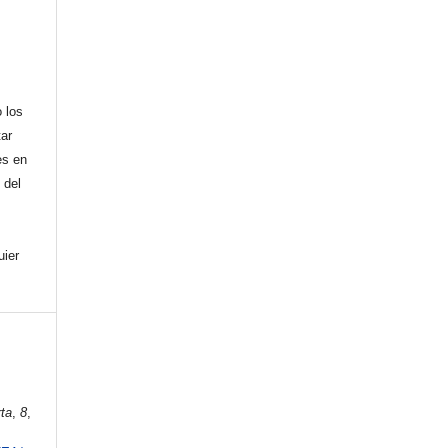
,
 los
tar
es en
 del
uier
ta
,
8
,