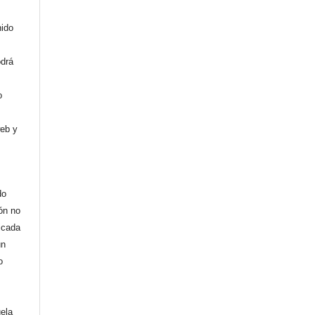
nido
odrá
o
web y
do
ión no
licada
un
o
uela