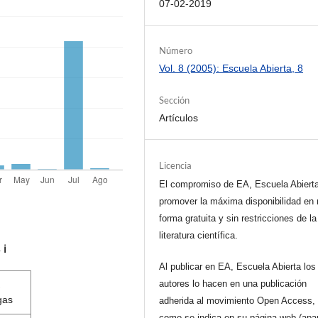
07-02-2019
Número
Vol. 8 (2005): Escuela Abierta, 8
Sección
Artículos
Licencia
El compromiso de EA, Escuela Abiert
promover la máxima disponibilidad en 
forma gratuita y sin restricciones de la
literatura científica.
s
ℹ️
Al publicar en EA, Escuela Abierta los
autores lo hacen en una publicación
gas
adherida al movimiento Open Access, 
como se indica en su página web (apa