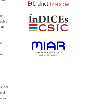
con
 sobre
o de
se
al-
n
s, por
e el
cación: