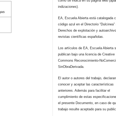
como se indica en su página web (apa
indizaciones).
gas
EA, Escuela Abierta está catalogada 
código azul en el Directorio “Dulcinea”
Derechos de explotación y autoarchiv
revistas científicas españolas.
Los artículos de EA, Escuela Abierta 
publican bajo una licencia de Creative
Commons Reconocimiento-NoComerci
SinObraDerivada.
El autor o autores del trabajo, declara
conocer y aceptar las características
anteriores. Además para facilitar el
cumplimiento de estas especificacione
el presente Documento, en caso de qu
trabajo resulte aceptado para su publi