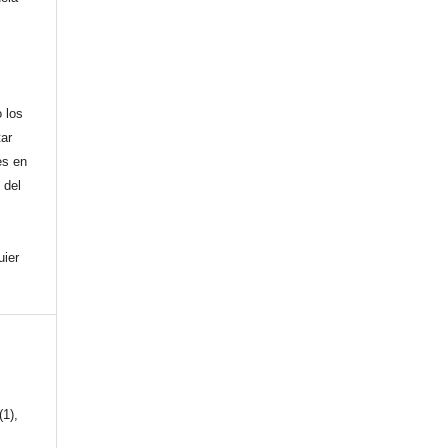
,
 los
tar
es en
 del
uier
(1),