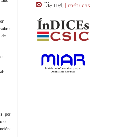
rtado
con
 sobre
o de
se
al-
n
s, por
e el
cación: