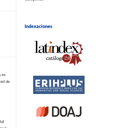
Indexaciones
a es
red de
tal