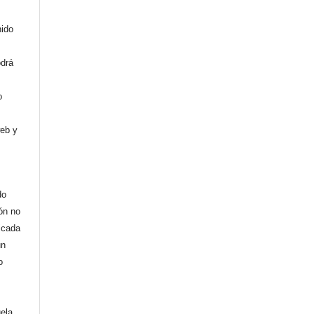
nido
odrá
o
web y
do
ión no
licada
un
o
uela