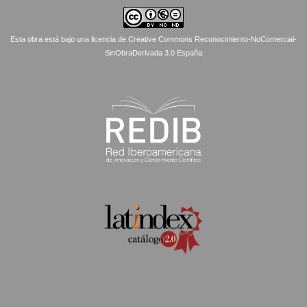
Esta obra está bajo una licencia de Creative Commons Reconocimiento-NoComercial-
SinObraDerivada 3.0 España