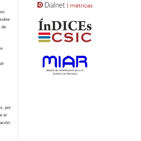
con
 sobre
o de
se
al-
n
s, por
e el
cación: