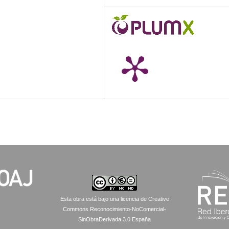
Esta obra está bajo una licencia de Creative
Commons Reconocimiento-NoComercial-
SinObraDerivada 3.0 España