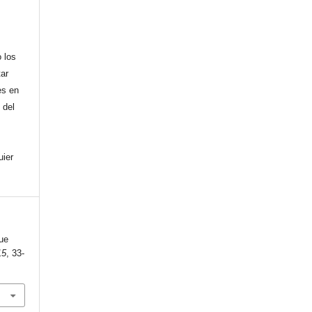
 los
tar
es en
 del
uier
ue
15
, 33-