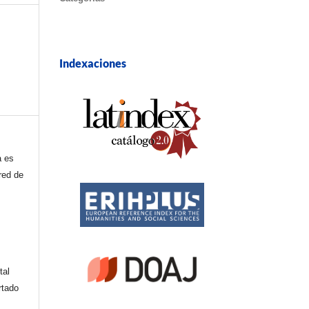
Indexaciones
a es
red de
tal
rtado