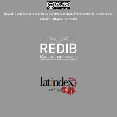
Esta obra está bajo una licencia de Creative Commons Reconocimiento-NoComercial-
SinObraDerivada 3.0 España