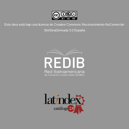
Esta obra está bajo una licencia de Creative Commons Reconocimiento-NoComercial-
SinObraDerivada 3.0 España