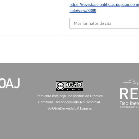
https://revistascientificas.uspceu.com
ticle/view/3389
Más formatos de cita
Esta obra está bajo una licencia de Creative
Commons Reconocimiento-NoComercial-
SinObraDerivada 3.0 España