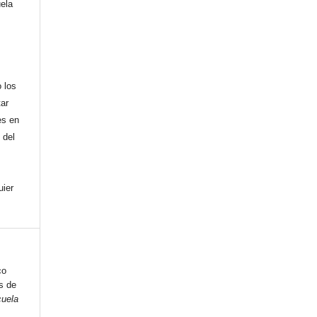
uela
,
 los
tar
es en
 del
uier
co
s de
uela