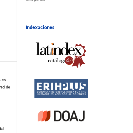
Indexaciones
a es
red de
tal