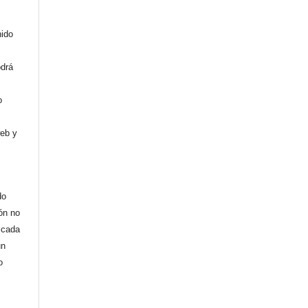
nido
odrá
o
web y
do
ión no
licada
un
o