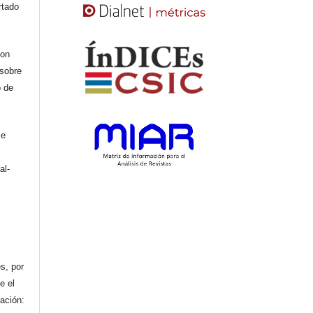
rtado
con
 sobre
o de
se
al-
n
s, por
e el
cación: