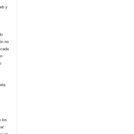
web y
do
ión no
licada
un
o
uela
,
 los
tar