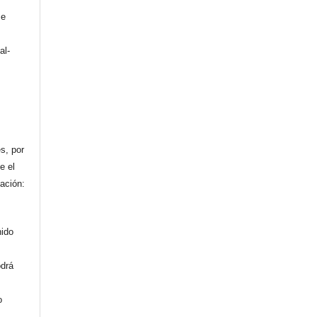
se
al-
n
s, por
e el
cación:
nido
odrá
o