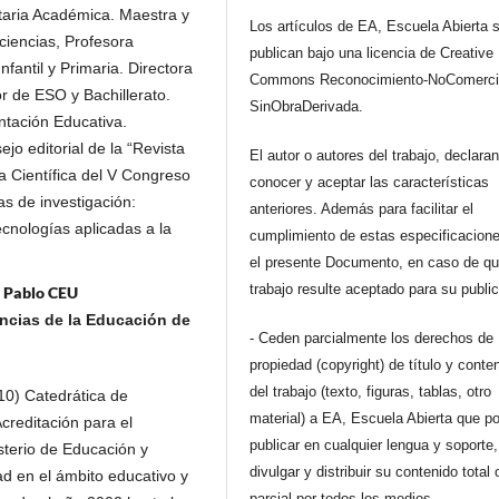
aria Académica. Maestra y
Los artículos de EA, Escuela Abierta 
ciencias, Profesora
publican bajo una licencia de Creative
fantil y Primaria. Directora
Commons Reconocimiento-NoComerci
r de ESO y Bachillerato.
SinObraDerivada.
ntación Educativa.
jo editorial de la “Revista
El autor o autores del trabajo, declara
a Científica del V Congreso
conocer y aceptar las características
as de investigación:
anteriores. Además para facilitar el
cnologías aplicadas a la
cumplimiento de estas especificacione
el presente Documento, en caso de qu
trabajo resulte aceptado para su publi
n Pablo CEU
ncias de la Educación de
- Ceden parcialmente los derechos de
propiedad (copyright) de título y conte
del trabajo (texto, figuras, tablas, otro
10) Catedrática de
material) a EA, Escuela Abierta que p
creditación para el
publicar en cualquier lengua y soporte,
isterio de Educación y
divulgar y distribuir su contenido total 
d en el ámbito educativo y
parcial por todos los medios