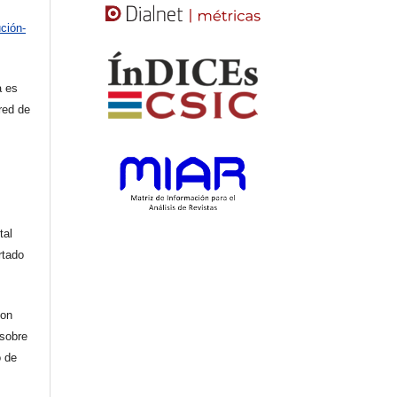
ción-
a es
red de
tal
rtado
con
 sobre
o de