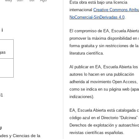
Esta obra está bajo una licencia
internacional
Creative Commons Atribu
NoComercial-SinDerivadas 4.0
.
s
ℹ️
El compromiso de EA, Escuela Abiert
promover la máxima disponibilidad en 
forma gratuita y sin restricciones de la
gas
literatura científica.
Al publicar en EA, Escuela Abierta los
autores lo hacen en una publicación
adherida al movimiento Open Access, 
como se indica en su página web (apa
1
indizaciones).
EA, Escuela Abierta está catalogada 
código azul en el Directorio “Dulcinea”
Derechos de explotación y autoarchiv
U
revistas científicas españolas.
des y Ciencias de la