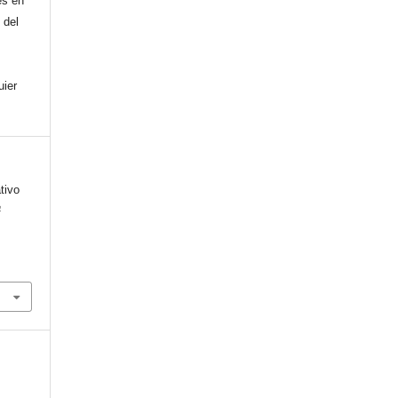
es en
 del
uier
tivo
a