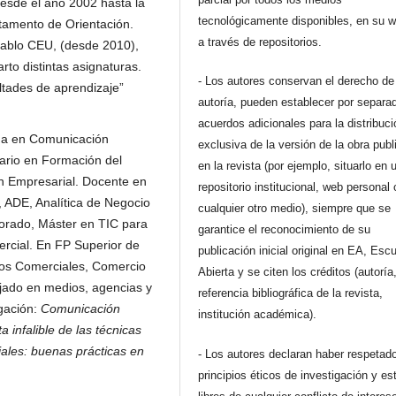
desde el año 2002 hasta la
tecnológicamente disponibles, en su 
rtamento de Orientación.
a través de repositorios.
 Pablo CEU, (desde 2010),
to distintas asignaturas.
- Los autores conservan el derecho de
ltades de aprendizaje”
autoría, pueden establecer por separa
acuerdos adicionales para la distribuc
ada en Comunicación
exclusiva de la versión de la obra pub
tario en Formación del
en la revista (por ejemplo, situarlo en 
n Empresarial. Docente en
repositorio institucional, web personal 
, ADE, Analítica de Negocio
cualquier otro medio), siempre que se
sorado, Máster en TIC para
garantice el reconocimiento de su
rcial. En FP Superior de
publicación inicial original en EA, Esc
ios Comerciales, Comercio
Abierta y se citen los créditos (autoría
ajado en medios, agencias y
referencia bibliográfica de la revista,
gación:
Comunicación
institución académica).
a infalible de las técnicas
ales: buenas prácticas en
- Los autores declaran haber respetado
principios éticos de investigación y es