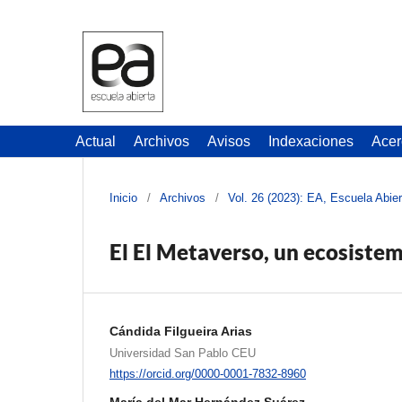
Actual
Archivos
Avisos
Indexaciones
Acer
Inicio
/
Archivos
/
Vol. 26 (2023): EA, Escuela Abier
El El Metaverso, un ecosiste
Cándida Filgueira Arias
Universidad San Pablo CEU
https://orcid.org/0000-0001-7832-8960