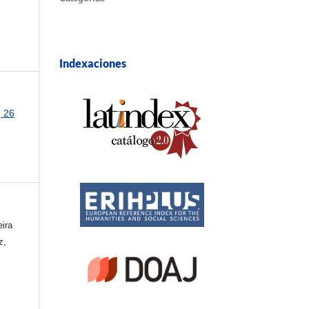
Indexaciones
, 26
ira
z,