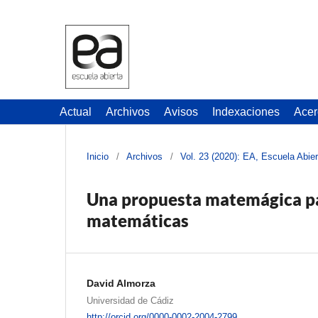
Actual
Archivos
Avisos
Indexaciones
Acer
Inicio
/
Archivos
/
Vol. 23 (2020): EA, Escuela Abier
Una propuesta matemágica par
matemáticas
David Almorza
Universidad de Cádiz
http://orcid.org/0000-0002-2004-2799