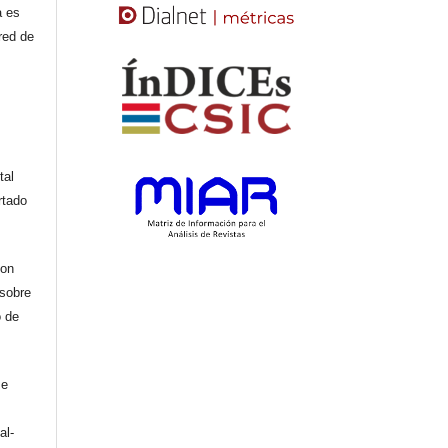
a es
red de
tal
rtado
con
 sobre
o de
se
al-