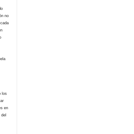
do
ión no
licada
un
o
uela
,
 los
tar
es en
 del