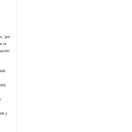
n
s, por
e el
cación:
nido
odrá
o
web y