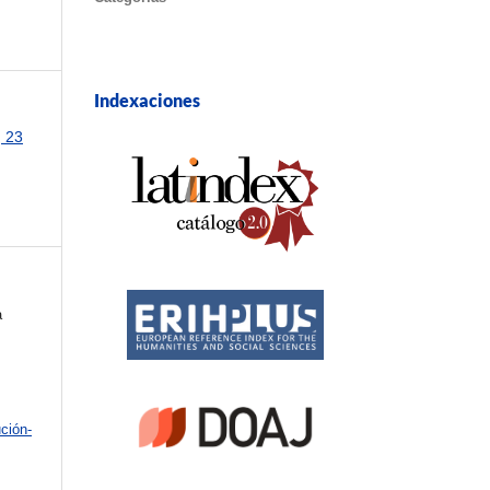
Indexaciones
, 23
a
ción-