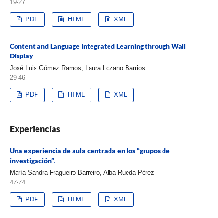
19-27
PDF
HTML
XML
Content and Language Integrated Learning through Wall
Display
José Luis Gómez Ramos, Laura Lozano Barrios
29-46
PDF
HTML
XML
Experiencias
Una experiencia de aula centrada en los “grupos de
investigación”.
María Sandra Fragueiro Barreiro, Alba Rueda Pérez
47-74
PDF
HTML
XML