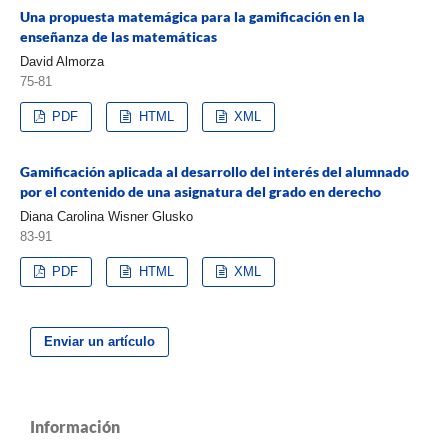
Una propuesta matemágica para la gamificación en la
enseñanza de las matemáticas
David Almorza
75-81
PDF
HTML
XML
Gamificación aplicada al desarrollo del interés del alumnado
por el contenido de una asignatura del grado en derecho
Diana Carolina Wisner Glusko
83-91
PDF
HTML
XML
Enviar un artículo
Información