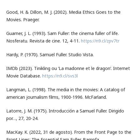
Good, H. & Dillon, M. J. (2002). Media Ethics Goes to the
Movies. Praeger.
Guarner, J. L. (1993). Sam Fuller: the cinema fuller of life.
Nosferatu. Revista de cine. 12, 4-11.
https://n9.cl/zpv7tr
Hardy, P. (1970). Samuel Fuller. Studio Vista.
IMDb (2023). Tinikling ou ‘La madonne et le dragon’. Internet
Movie Database.
https://n9.cl/svs3l
Langman, L. (1998). The media in the movies: A catalog of
american journalism films, 1900-1996. McFarland.
Latorre, J. M. (1975). Introducción a Samuel Fuller. Dirigido
por…, 27, 20-24.
MacKay. K. (2022, 31 de agosto). From the Front Page to the
Front Lines: The Essential Sam Fuller. Bampfa.