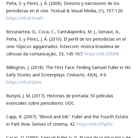
Peña, S. y Pérez, J. Á. (2008). Divismo y narcisismo de los
periodistas en el cine. Textual & Visual Media, (1), 107-120.
https://n9.cl/1rsatl
Bezunartea, O., Coca, C., Cantalapiedra, M. J., Genaut, A.,
Peña, S. y Pérez, J. Á. (2010). El perfil de los periodistas en el
cine: tópicos agigantados. Intercom: revista brasileira de
ciências da comunicação, 33, 145-167.
https://n9.cl/l598l
Billington, J. (2018). The First Face: Finding Samuel Fuller in His
Early Stories and Screenplays. Cinéaste, 43(4), 4-9.
https://n9.cl/32iro
Bunyol, J. M. (2017). Historias de portada: 50 películas
esenciales sobre periodismo. UOC.
Capp, R. (2007). “Blood and Ink”: Fuller and the Fourth Estate
in Park Row. Senses of cinema, 42.
https://n9.cl/fq65c
Casas, Q. (1990). Samuel Fuller (y 2). El cine de la intuición y de