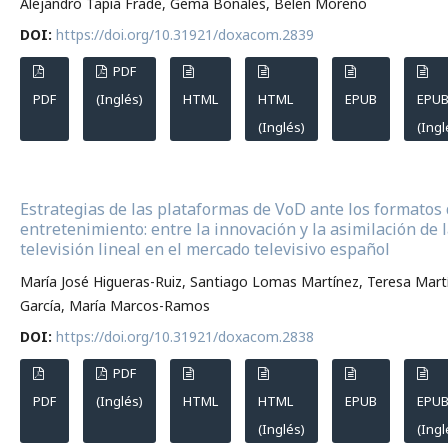
Alejandro Tapia Frade, Gema Bonales, Belen Moreno
DOI:
https://doi.org/10.31921/doxacom.2839
PDF
PDF
(Inglés)
HTML
HTML
EPUB
EPU
(Inglés)
(Ingl
Estrategias de las plataformas de VoD ante los formatos
entretenimiento: entre la innovación y la asimilación de 
televisión lineal en el mercado televisivo español
María José Higueras-Ruiz, Santiago Lomas Martínez, Teresa Mart
García, María Marcos-Ramos
DOI:
https://doi.org/10.31921/doxacom.2838
PDF
PDF
(Inglés)
HTML
HTML
EPUB
EPU
(Inglés)
(Ingl