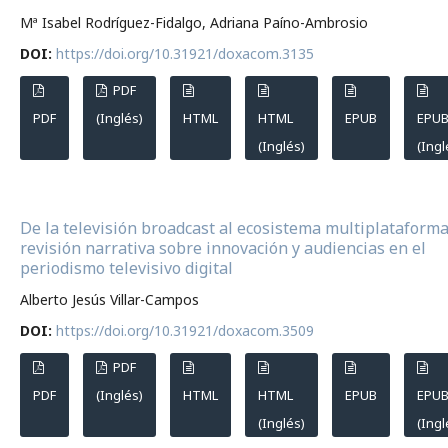
Mª Isabel Rodríguez-Fidalgo, Adriana Paíno-Ambrosio
DOI:
https://doi.org/10.31921/doxacom.3135
PDF
PDF
(Inglés)
HTML
HTML
EPUB
EPU
(Inglés)
(Ingl
De la televisión broadcast al ecosistema multiplataforma
revisión narrativa sobre innovación y audiencias en el
periodismo televisivo digital
Alberto Jesús Villar-Campos
DOI:
https://doi.org/10.31921/doxacom.3509
PDF
PDF
(Inglés)
HTML
HTML
EPUB
EPU
(Inglés)
(Ingl