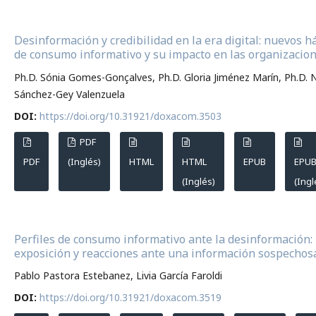
Desinformación y credibilidad en la era digital: nuevos h
de consumo informativo y su impacto en las organizacio
Ph.D. Sónia Gomes-Gonçalves, Ph.D. Gloria Jiménez Marín, Ph.D. 
Sánchez-Gey Valenzuela
DOI:
https://doi.org/10.31921/doxacom.3503
PDF
PDF
(Inglés)
HTML
HTML
EPUB
EPU
(Inglés)
(Ingl
Perfiles de consumo informativo ante la desinformación:
exposición y reacciones ante una información sospechos
Pablo Pastora Estebanez, Livia García Faroldi
DOI:
https://doi.org/10.31921/doxacom.3519