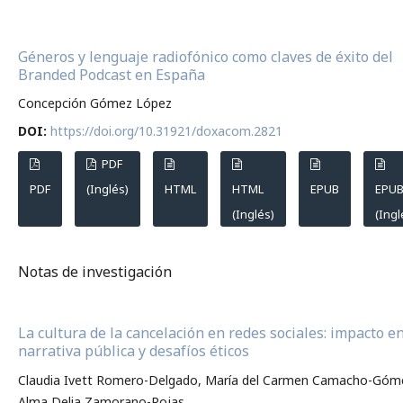
Géneros y lenguaje radiofónico como claves de éxito del
Branded Podcast en España
Concepción Gómez López
DOI:
https://doi.org/10.31921/doxacom.2821
PDF
PDF
(Inglés)
HTML
HTML
EPUB
EPU
(Inglés)
(Ingl
Notas de investigación
La cultura de la cancelación en redes sociales: impacto en
narrativa pública y desafíos éticos
Claudia Ivett Romero-Delgado, María del Carmen Camacho-Góm
Alma Delia Zamorano-Rojas