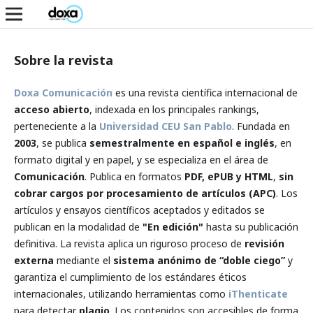
Sobre la revista
Doxa Comunicación
es una revista científica internacional de
acceso abierto
, indexada en los principales rankings,
perteneciente a la
Universidad CEU San Pablo
. Fundada en
2003
, se publica
semestralmente en español e inglés
, en
formato digital y en papel, y se especializa en el área de
Comunicación
. Publica en formatos
PDF, ePUB y HTML
,
sin
cobrar cargos por procesamiento de artículos (APC)
. Los
artículos y ensayos científicos aceptados y editados se
publican en la modalidad de
"En edición"
hasta su publicación
definitiva. La revista aplica un riguroso proceso de
revisión
externa
mediante el
sistema anónimo de “doble ciego”
y
garantiza el cumplimiento de los estándares éticos
internacionales, utilizando herramientas como
iThenticate
para detectar
plagio
. Los contenidos son accesibles de forma