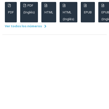
PDF
PDF
(Inglés)
HTML
HTML
EPUB
EPU
(Inglés)
(Ingl
Ver todos los números