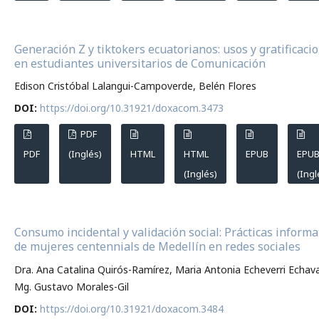
Generación Z y tiktokers ecuatorianos: usos y gratificaci
en estudiantes universitarios de Comunicación
Edison Cristóbal Lalangui-Campoverde, Belén Flores
DOI:
https://doi.org/10.31921/doxacom.3473
PDF
PDF
(Inglés)
HTML
HTML
EPUB
EPU
(Inglés)
(Ingl
Consumo incidental y validación social: Prácticas informa
de mujeres centennials de Medellín en redes sociales
Dra. Ana Catalina Quirós-Ramírez, Maria Antonia Echeverri Echava
Mg. Gustavo Morales-Gil
DOI:
https://doi.org/10.31921/doxacom.3484