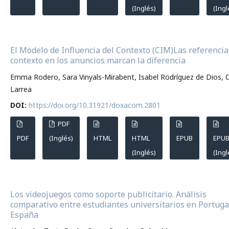
(Inglés)
(Ingl
El Modelo de Influencia del Contexto (CIM)Las referencia
contexto en los anuncios marcan la diferencia
Emma Rodero, Sara Vinyals-Mirabent, Isabel Rodríguez de Dios, 
Larrea
DOI:
https://doi.org/10.31921/doxacom.2801
PDF
PDF
(Inglés)
HTML
HTML
EPUB
EPU
(Inglés)
(Ingl
Los videojuegos como soporte publicitario. Análisis
comparativo entre estudiantes universitarios en Portuga
España