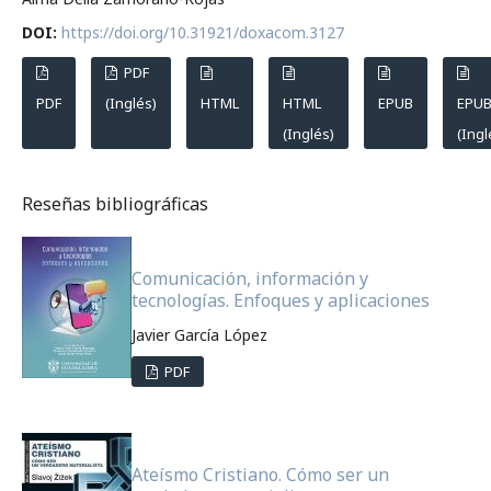
DOI:
https://doi.org/10.31921/doxacom.3127
PDF
PDF
(Inglés)
HTML
HTML
EPUB
EPU
(Inglés)
(Ingl
Reseñas bibliográficas
Comunicación, información y
tecnologías. Enfoques y aplicaciones
Javier García López
PDF
Ateísmo Cristiano. Cómo ser un