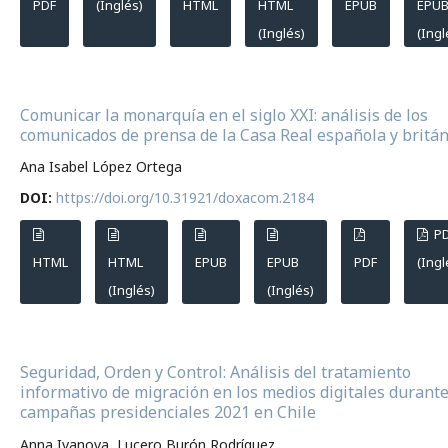
PDF
(Inglés)
HTML
HTML
EPUB
EPU
(Inglés)
(Ingl
Comunicar la monarquía en el siglo XXI: análisis de los
comunicados de prensa de la Casa Real española y britán
Ana Isabel López Ortega
DOI:
https://doi.org/10.31921/doxacom.2184
P
HTML
HTML
EPUB
EPUB
PDF
(Ingl
(Inglés)
(Inglés)
Seguridad, Orden y Control: Análisis del tratamiento
informativo de migración en los medios digitales durante
campañas presidenciales 2021 en Chile
Anna Ivanova, Lucero Burón Rodríguez