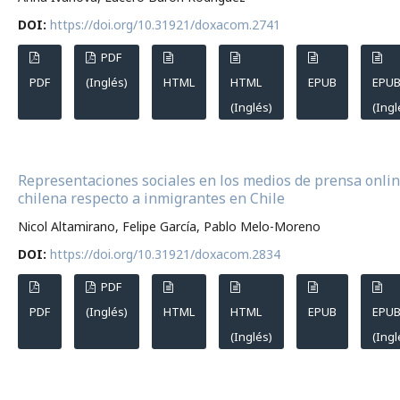
DOI:
https://doi.org/10.31921/doxacom.2741
PDF
PDF
(Inglés)
HTML
HTML
EPUB
EPU
(Inglés)
(Ingl
Representaciones sociales en los medios de prensa onli
chilena respecto a inmigrantes en Chile
Nicol Altamirano, Felipe García, Pablo Melo-Moreno
DOI:
https://doi.org/10.31921/doxacom.2834
PDF
PDF
(Inglés)
HTML
HTML
EPUB
EPU
(Inglés)
(Ingl