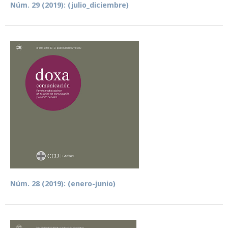
Núm. 29 (2019): (julio_diciembre)
Núm. 28 (2019): (enero-junio)