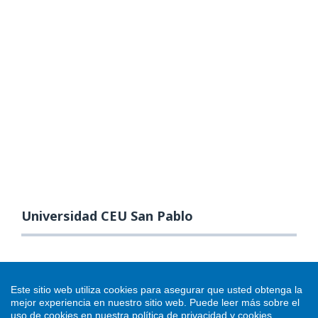
Universidad CEU San Pablo
Este sitio web utiliza cookies para asegurar que usted obtenga la
mejor experiencia en nuestro sitio web.
Puede leer más sobre el
uso de cookies en nuestra
política de privacidad y cookies