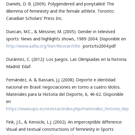
Daniels, D. B. (2009). Polygendered and ponytailed: The
dilemma of femininity and the female athlete. Toronto:
Canadian Scholars’ Press Inc.
Duncan, M.C., & Messner, M. (2005). Gender in televised
sports: News and highlights shows, 1989-2004. Disponible en
http://www.aafla.org/9arr/ResearchRe-
ports/tv2004.pdf
Durántez, C. (2012): Los Juegos. Las Olimpiadas en la historia.
Madrid: Edaf.
Fernández, A. & Bassani, J.J. (2008). Deporte e identidad
nacional en Brasil: negociaciones en torno a cuatro ídolos.
Materiales para la Historia del Deporte, 6, 46-62. Disponible
en
https://www.upo.es/revistas/index.php/materiales_historia_deport
Fink, J.S., & Kensicki, L.J. (2002). An imperceptible difference:
Visual and textual constructions of femininity in Sports