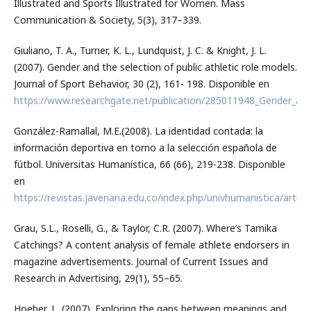
Illustrated and Sports Illustrated for Women. Mass
Communication & Society, 5(3), 317–339.
Giuliano, T. A., Turner, K. L., Lundquist, J. C. & Knight, J. L.
(2007). Gender and the selection of public athletic role models.
Journal of Sport Behavior, 30 (2), 161- 198. Disponible en
https://www.researchgate.net/publication/285011948_Gender_and_
González-Ramallal, M.E.(2008). La identidad contada: la
información deportiva en torno a la selección española de
fútbol. Universitas Humanística, 66 (66), 219-238. Disponible
en
https://revistas.javeriana.edu.co/index.php/univhumanistica/articl
Grau, S.L., Roselli, G., & Taylor, C.R. (2007). Where’s Tamika
Catchings? A content analysis of female athlete endorsers in
magazine advertisements. Journal of Current Issues and
Research in Advertising, 29(1), 55–65.
Hoeber, L. (2007). Exploring the gaps between meanings and