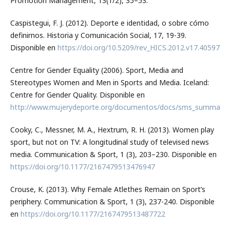
Promotion Management, 13(1/2), 35–53.
Caspistegui, F. J. (2012). Deporte e identidad, o sobre cómo
definirnos. Historia y Comunicación Social, 17, 19-39.
Disponible en
https://doi.org/10.5209/rev_HICS.2012.v17.40597
Centre for Gender Equality (2006). Sport, Media and
Stereotypes Women and Men in Sports and Media. Iceland:
Centre for Gender Quality. Disponible en
http://www.mujerydeporte.org/documentos/docs/sms_summary_r
Cooky, C., Messner, M. A., Hextrum, R. H. (2013). Women play
sport, but not on TV: A longitudinal study of televised news
media. Communication & Sport, 1 (3), 203–230. Disponible en
https://doi.org/10.1177/2167479513476947
Crouse, K. (2013). Why Female Atlethes Remain on Sport’s
periphery. Communication & Sport, 1 (3), 237-240. Disponible
en
https://doi.org/10.1177/2167479513487722