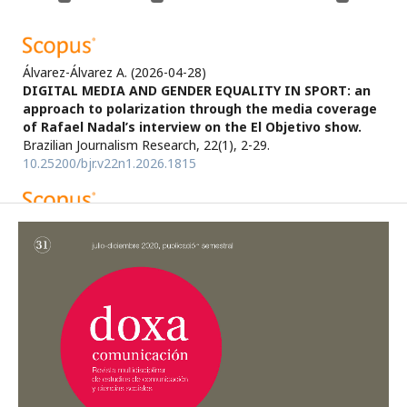
Álvarez-Álvarez A.
(2026-04-28)
DIGITAL MEDIA AND GENDER EQUALITY IN SPORT: an
approach to polarization through the media coverage
of Rafael Nadal’s interview on the El Objetivo show.
Brazilian Journalism Research, 22(1), 2-29.
10.25200/bjr.v22n1.2026.1815
Pecino I.
(2026-01-01)
Not so visible, not so equal: coverage and treatment
of women’s sports.
Cuadernos Info, 2026(63), 1-24.
10.7764/cdi.63.97840
Martin-Vicario L.
(2025-01-01)
Analysis and Impact of the `Rubiales Case' on Social
Networks.
Observatorio, 19(3), 224-244.
10.15847/obsOBS19320242603