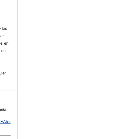
 los
tar
es en
 del
uier
ela
/EA/ar