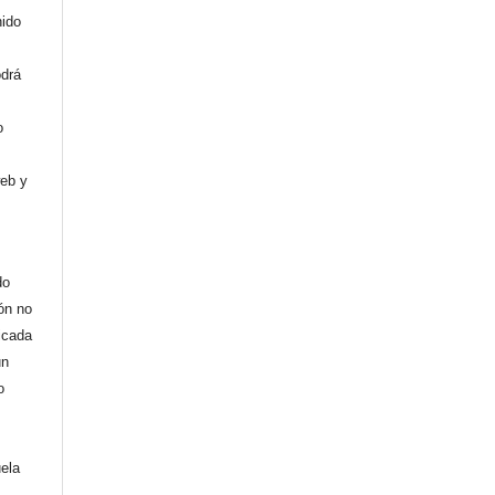
nido
odrá
o
web y
do
ión no
licada
un
o
uela
,