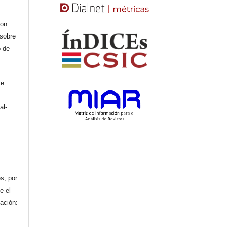
con
 sobre
o de
se
al-
n
s, por
e el
cación: