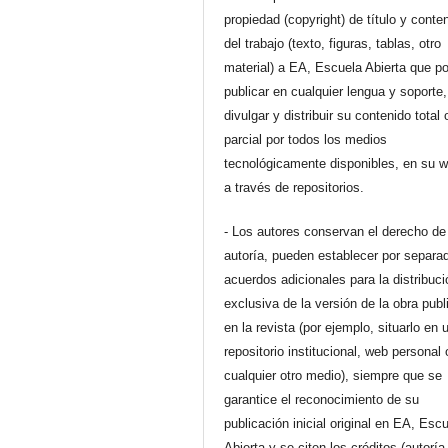
propiedad (copyright) de título y conte
del trabajo (texto, figuras, tablas, otro
material) a EA, Escuela Abierta que p
publicar en cualquier lengua y soporte,
divulgar y distribuir su contenido total 
parcial por todos los medios
tecnológicamente disponibles, en su 
a través de repositorios.
- Los autores conservan el derecho de
autoría, pueden establecer por separa
acuerdos adicionales para la distribuc
exclusiva de la versión de la obra pub
en la revista (por ejemplo, situarlo en 
repositorio institucional, web personal 
cualquier otro medio), siempre que se
garantice el reconocimiento de su
publicación inicial original en EA, Esc
Abierta y se citen los créditos (autoría