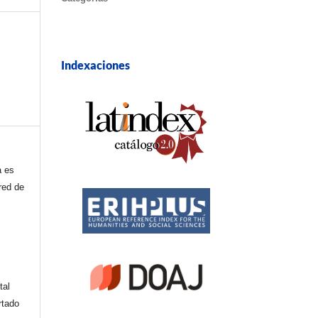
Indexaciones
a es
red de
tal
rtado