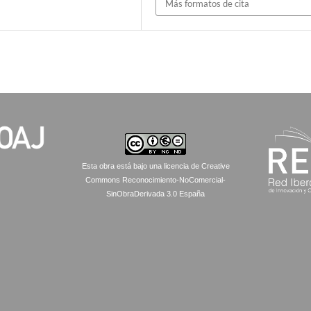
Más formatos de cita
Esta obra está bajo una licencia de Creative
Commons Reconocimiento-NoComercial-
SinObraDerivada 3.0 España