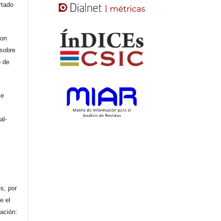
rtado
con
 sobre
o de
se
al-
n
s, por
e el
cación: