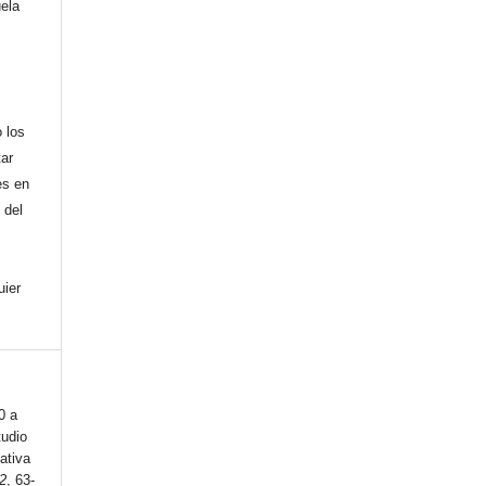
uela
,
 los
tar
es en
 del
uier
0 a
tudio
ativa
2
, 63-