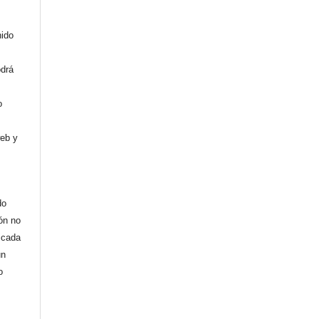
nido
odrá
o
web y
do
ión no
licada
un
o