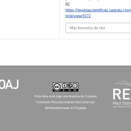
82.
https://revistascientificas.uspceu.com
ticle/view/3172
Más formatos de cita
Esta obra está bajo una licencia de Creative
Commons Reconocimiento-NoComercial-
SinObraDerivada 3.0 España