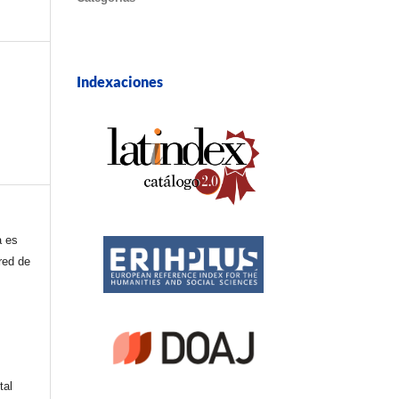
Indexaciones
a es
red de
tal