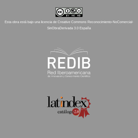
Esta obra está bajo una licencia de Creative Commons Reconocimiento-NoComercial-
SinObraDerivada 3.0 España