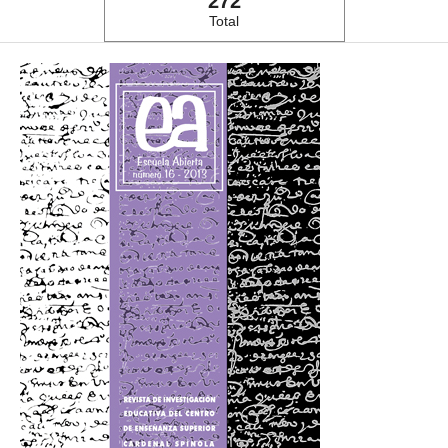
272
Total