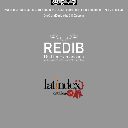
Esta obra está bajo una licencia de Creative Commons Reconocimiento-NoComercial-
SinObraDerivada 3.0 España