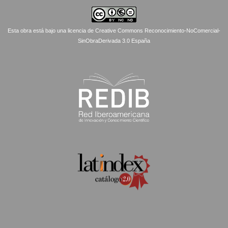
Esta obra está bajo una licencia de Creative Commons Reconocimiento-NoComercial-
SinObraDerivada 3.0 España