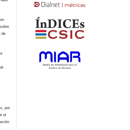
con
 sobre
o de
se
al-
n
s, por
e el
cación: