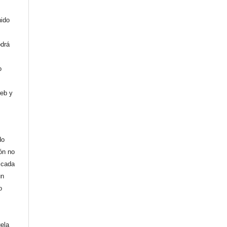
nido
odrá
o
web y
do
ión no
licada
un
o
uela