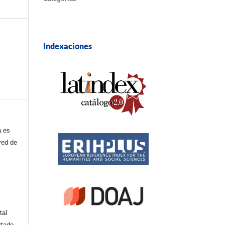
Indexaciones
a es
red de
tal
rtado