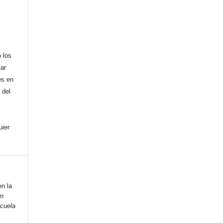
,
 los
tar
es en
 del
uier
en la
un
cuela