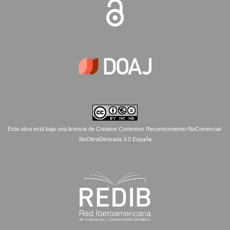
Esta obra está bajo una licencia de Creative Commons Reconocimiento-NoComercial-
SinObraDerivada 3.0 España