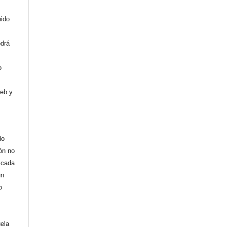
nido
odrá
o
web y
do
ión no
licada
un
o
uela