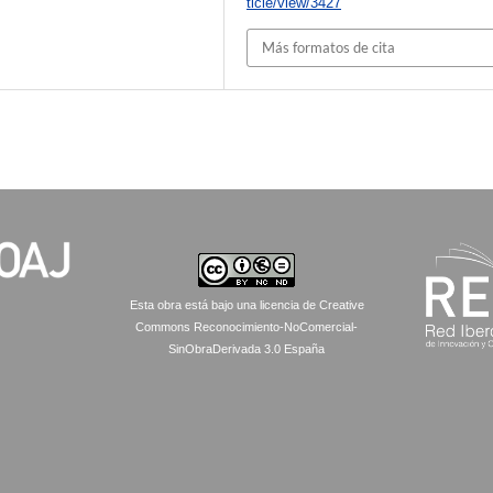
ticle/view/3427
Más formatos de cita
Esta obra está bajo una licencia de Creative
Commons Reconocimiento-NoComercial-
SinObraDerivada 3.0 España