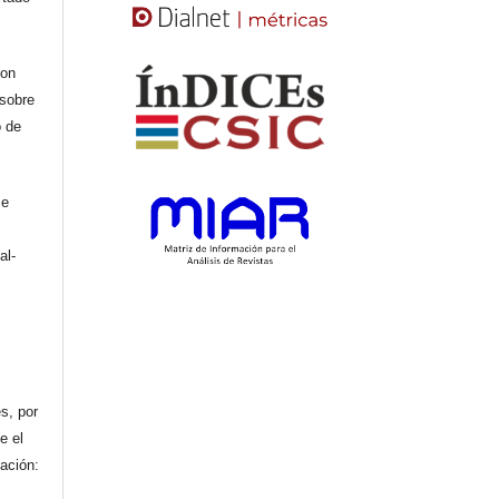
con
 sobre
o de
se
al-
n
s, por
e el
cación: