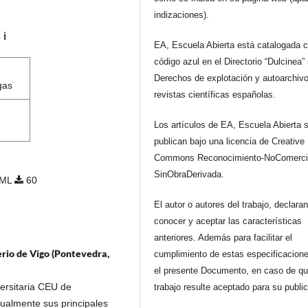
indizaciones).
s
ℹ️
EA, Escuela Abierta está catalogada 
código azul en el Directorio “Dulcinea”
Derechos de explotación y autoarchiv
gas
revistas científicas españolas.
Los artículos de EA, Escuela Abierta 
publican bajo una licencia de Creative
Commons Reconocimiento-NoComerci
SinObraDerivada.
ML
60
El autor o autores del trabajo, declara
conocer y aceptar las características
anteriores. Además para facilitar el
rio de Vigo (Pontevedra,
cumplimiento de estas especificacione
el presente Documento, en caso de qu
ersitaria CEU de
trabajo resulte aceptado para su publi
tualmente sus principales