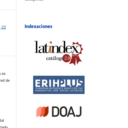
Indexaciones
, 22
a es
red de
tal
rtado