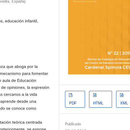
evedra, España)
s, educación infantil,
nza que aboga por la
o mecanismo para fomentar
un aula de Educación
o de opiniones, la expresión
as cercanos a la vida
ue aprende desde una
PDF
HTML
XML
étodo se conoce como
ación teórica centrada
Publicado
Posteriormente, se expone