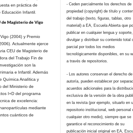
- Ceden parcialmente los derechos de
puesta en práctica de
propiedad (copyright) de título y conte
Educación Infantil.
del trabajo (texto, figuras, tablas, otro
 de Magisterio de Vigo
material) a EA, Escuela Abierta que p
publicar en cualquier lengua y soporte,
 Vigo (2004) y Premio
divulgar y distribuir su contenido total 
2006). Actualmente ejerce
parcial por todos los medios
aria CEU de Magisterio de
tecnológicamente disponibles, en su 
ora del Trabajo Fin de
a través de repositorios.
nvestigación son la
imaria e Infantil. Además
- Los autores conservan el derecho de
e Química Analítica y
autoría, pueden establecer por separa
o del Ministerio de
acuerdos adicionales para la distribuc
ctos I+D del programa
exclusiva de la versión de la obra pub
écnica de excelencia:
en la revista (por ejemplo, situarlo en 
 nanopartículas mediante
repositorio institucional, web personal 
untos cuánticos de
cualquier otro medio), siempre que se
garantice el reconocimiento de su
publicación inicial original en EA, Esc