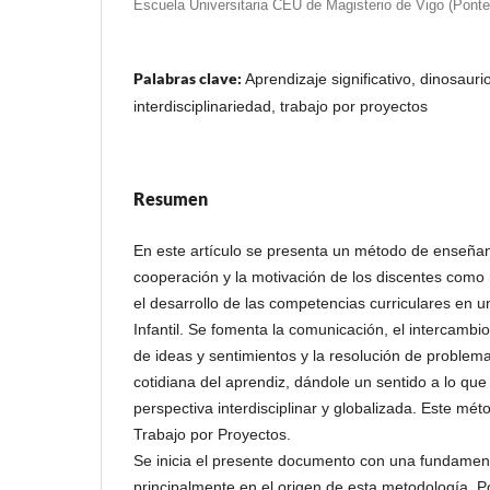
Escuela Universitaria CEU de Magisterio de Vigo (Pont
Palabras clave:
Aprendizaje significativo, dinosaurio
interdisciplinariedad, trabajo por proyectos
Resumen
En este artículo se presenta un método de enseña
cooperación y la motivación de los discentes com
el desarrollo de las competencias curriculares en 
Infantil. Se fomenta la comunicación, el intercambi
de ideas y sentimientos y la resolución de problem
cotidiana del aprendiz, dándole un sentido a lo q
perspectiva interdisciplinar y globalizada. Este m
Trabajo por Proyectos.
Se inicia el presente documento con una fundament
principalmente en el origen de esta metodología. 