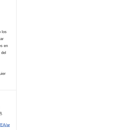
,
 los
tar
es en
 del
uier
l
).
/EA/ar