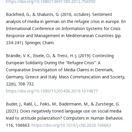
https://doi.org/10.1080/1369118X.2012.756050
Backfried, G., & Shalunts, G. (2016, octubre). Sentiment
analysis of media in german on the refugee crisis in europe. En
International Conference on Information Systems for Crisis
Response and Management in Mediterranean Countries (pp.
234-241). Springer, Cham.
Brändle, V. K., Eisele, O., & Trenz, H.-J. (2019). Contesting
European Solidarity During the “Refugee Crisis”: A
Comparative Investigation of Media Claims in Denmark,
Germany, Greece and Italy. Mass Communication and Society,
22(6), 708-732.
https://doi.org/10.1080/15205436.2019.1674877
Buder, J., Rabl, L., Feiks, M., Badermann, M., & Zurstiege, G.
(2021). Does negatively toned language use on social media
lead to attitude polarization? Computers in Human Behavior,
116, 106663.
https://doi.org/10.1016/j.chb.2020.106663