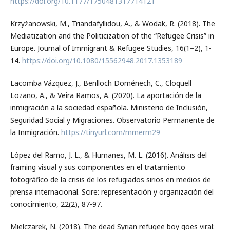
https://doi.org/10.1177/1750481317714121
Krzyżanowski, M., Triandafyllidou, A., & Wodak, R. (2018). The
Mediatization and the Politicization of the “Refugee Crisis” in
Europe. Journal of Immigrant & Refugee Studies, 16(1–2), 1-
14.
https://doi.org/10.1080/15562948.2017.1353189
Lacomba Vázquez, J., Benlloch Doménech, C., Cloquell
Lozano, A., & Veira Ramos, A. (2020). La aportación de la
inmigración a la sociedad española. Ministerio de Inclusión,
Seguridad Social y Migraciones. Observatorio Permanente de
la Inmigración.
https://tinyurl.com/mrnerm29
López del Ramo, J. L., & Humanes, M. L. (2016). Análisis del
framing visual y sus componentes en el tratamiento
fotográfico de la crisis de los refugiados sirios en medios de
prensa internacional. Scire: representación y organización del
conocimiento, 22(2), 87-97.
Mielczarek, N. (2018). The dead Syrian refugee boy goes viral: