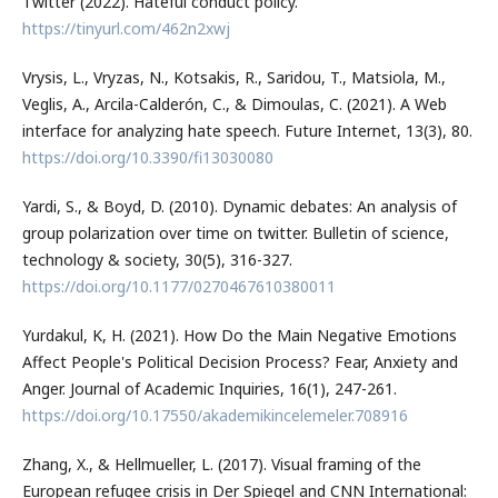
Twitter (2022). Hateful conduct policy.
https://tinyurl.com/462n2xwj
Vrysis, L., Vryzas, N., Kotsakis, R., Saridou, T., Matsiola, M.,
Veglis, A., Arcila-Calderón, C., & Dimoulas, C. (2021). A Web
interface for analyzing hate speech. Future Internet, 13(3), 80.
https://doi.org/10.3390/fi13030080
Yardi, S., & Boyd, D. (2010). Dynamic debates: An analysis of
group polarization over time on twitter. Bulletin of science,
technology & society, 30(5), 316-327.
https://doi.org/10.1177/0270467610380011
Yurdakul, K, H. (2021). How Do the Main Negative Emotions
Affect People's Political Decision Process? Fear, Anxiety and
Anger. Journal of Academic Inquiries, 16(1), 247-261.
https://doi.org/10.17550/akademikincelemeler.708916
Zhang, X., & Hellmueller, L. (2017). Visual framing of the
European refugee crisis in Der Spiegel and CNN International: