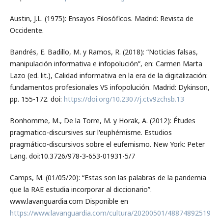
Austin, J.L. (1975): Ensayos Filosóficos. Madrid: Revista de
Occidente.
Bandrés, E. Badillo, M. y Ramos, R. (2018): “Noticias falsas,
manipulación informativa e infopolución”, en: Carmen Marta
Lazo (ed. lit.), Calidad informativa en la era de la digitalización:
fundamentos profesionales VS infopolución. Madrid: Dykinson,
pp. 155-172. doi:
https://doi.org/10.2307/j.ctv9zchsb.13
Bonhomme, M., De la Torre, M. y Horak, A. (2012): Études
pragmatico-discursives sur l'euphémisme. Estudios
pragmático-discursivos sobre el eufemismo. New York: Peter
Lang. doi:10.3726/978-3-653-01931-5/7
Camps, M. (01/05/20): “Estas son las palabras de la pandemia
que la RAE estudia incorporar al diccionario”.
www.lavanguardia.com Disponible en
https://www.lavanguardia.com/cultura/20200501/48874892519/re