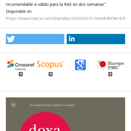
recomendable a válido para la RAE en dos semanas”.
Disponible en
https://www.marca.com/tiramillas/2020/04/21/5e9eb40f46163ff3
0
0
0