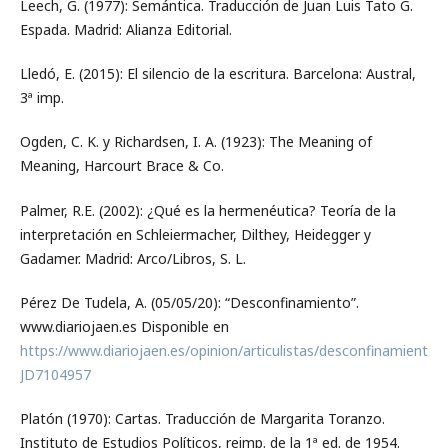
Leech, G. (1977): Semántica. Traducción de Juan Luis Tato G.
Espada. Madrid: Alianza Editorial.
Lledó, E. (2015): El silencio de la escritura. Barcelona: Austral,
3ª imp.
Ogden, C. K. y Richardsen, I. A. (1923): The Meaning of
Meaning, Harcourt Brace & Co.
Palmer, R.E. (2002): ¿Qué es la hermenéutica? Teoría de la
interpretación en Schleiermacher, Dilthey, Heidegger y
Gadamer. Madrid: Arco/Libros, S. L.
Pérez De Tudela, A. (05/05/20): “Desconfinamiento”.
www.diariojaen.es Disponible en
https://www.diariojaen.es/opinion/articulistas/desconfinamiento-
JD7104957
Platón (1970): Cartas. Traducción de Margarita Toranzo.
Instituto de Estudios Políticos, reimp. de la 1ª ed. de 1954.