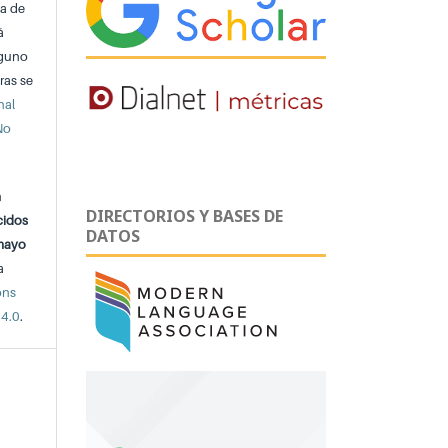
ta de
á
lguno
ras se
nal
No
n
DIRECTORIOS Y BASES DE
cidos
DATOS
 mayo
a
ons
 4.0
.