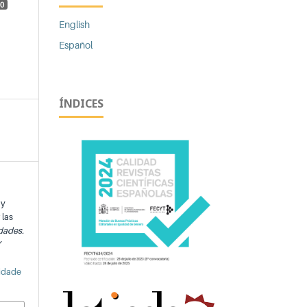
0
English
Español
ÍNDICES
 y
 las
dades.
Y
lidade