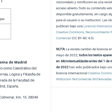
s
ℹ️
microrrelato y minificción
es una revis
acceso abierto.Todo su contenido est
disponible gratuitamente, sin cargo a
gas
para el usuario o su institución. Las ob
publican bajo una
Licencia Internacio
Creative Commons, Reconocimiento 
Comercial
(CC BY-NC 4.0).
NOTA:
La revista cambió de licencia e
mayo de 2022,
todos los textos apare
en
Microtextualidades
antes del 1 de
noma de Madrid
de 2022
han sido publicados bajo un
do como Catedrático del
licencia internacional
Creative Comm
nas, Lógica y Filosofía de
Atribución-NoComercial-SinDerivadas
arada de la Facultad de
rid, España.
 Colmenar, Km. 15. 28049