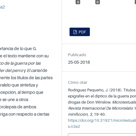
0
0
3a2
PDF
rtancia de lo que G.
Publicado
que el texto mantiene con su
25-05-2018
ico de la guerra por las
er del perro
y
El cártel
de
nte los títulos de las partes
Cómo citar
ralelo que sintetiza y
Rodríguez Pequeño, J. (2018). Títulos
recepción, al tiempo que
epígrafes en el díptico de la guerra por
ue se une a otros
drogas de Don Winslow.
Microtextuali
 prolepsis de ambos
Revista Internacional De Microrrelato 
riga con respecto a ciertas
minificción
,
3
, 19-40.
https://doi.org/10.31921/microtextua
s.n3a2