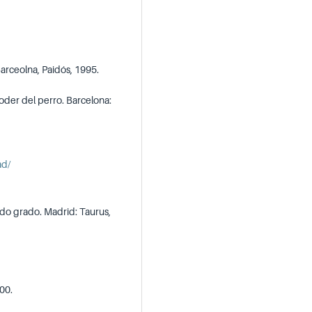
Barceolna, Paidós, 1995.
poder del perro. Barcelona:
ad/
ndo grado. Madrid: Taurus,
00.