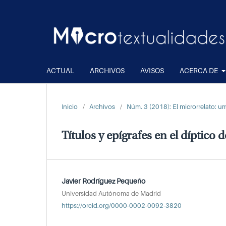
ACTUAL
ARCHIVOS
AVISOS
ACERCA DE
Inicio
/
Archivos
/
Núm. 3 (2018): El microrrelato: 
Títulos y epígrafes en el díptico
Javier Rodríguez Pequeño
Universidad Autónoma de Madrid
https://orcid.org/0000-0002-0092-3820