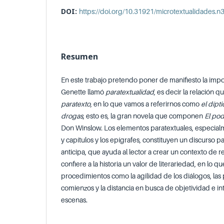
DOI:
https://doi.org/10.31921/microtextualidades.n
Resumen
En este trabajo pretendo poner de manifiesto la impo
Genette llamó
paratextualidad
, es decir la relación 
paratexto
, en lo que vamos a referirnos como
el dípt
drogas
, esto es, la gran novela que componen
El pod
Don Winslow. Los elementos paratextuales, especialme
y capítulos y los epígrafes, constituyen un discurso pa
anticipa, que ayuda al lector a crear un contexto de 
confiere a la historia un valor de literariedad, en lo q
procedimientos como la agilidad de los diálogos, las
comienzos y la distancia en busca de objetividad e int
escenas.