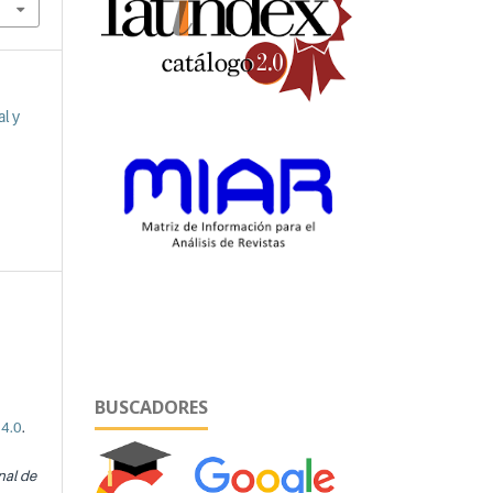
l y
BUSCADORES
 4.0
.
nal de