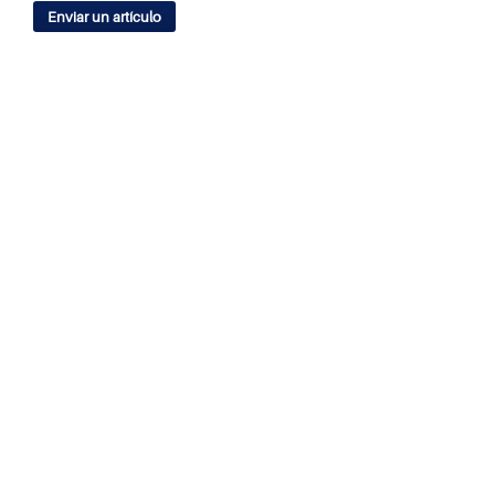
Enviar un artículo
IDIOMA
English
Español
ÍNDICES