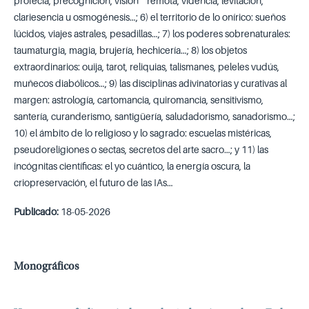
profecía, precognición, visión remota, videncia, levitación,
clariesencia u osmogénesis…; 6) el territorio de lo onírico: sueños
lúcidos, viajes astrales, pesadillas…; 7) los poderes sobrenaturales:
taumaturgia, magia, brujería, hechicería…; 8) los objetos
extraordinarios: ouija, tarot, reliquias, talismanes, peleles vudús,
muñecos diabólicos…; 9) las disciplinas adivinatorias y curativas al
margen: astrología, cartomancia, quiromancia, sensitivismo,
santería, curanderismo, santigüería, saludadorismo, sanadorismo…;
10) el ámbito de lo religioso y lo sagrado: escuelas mistéricas,
pseudoreligiones o sectas, secretos del arte sacro…; y 11) las
incógnitas científicas: el yo cuántico, la energía oscura, la
criopreservación, el futuro de las IAs…
Publicado:
18-05-2026
Monográficos