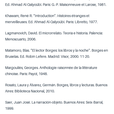
Ed. Ahmad Al-Qalyoûbî. París: G.-P. Maisonneuve et Larose, 1981.
Khawam, René R. “Introduction”. Histoires étranges et
merveilleuses. Ed. Ahmad Al-Qalyoûbî. París: Libretto, 1977.
Lagmanovich, David. El microrrelato. Teoría e historia. Palencia:
Menoscuarto, 2006.
Matamoro, Blas. “El lector Borges: los libros y la noche”. Borges en
Bruselas. Ed. Robin Lefere. Madrid: Visor, 2000. 11-20.
Margouliès, Georges. Anthologie raisonnée de la littérature
chinoise. París: Payot, 1948.
Rosato, Laura y Álvarez, Germán. Borges, libros y lecturas. Buenos
Aires: Biblioteca Nacional, 2010.
Saer, Juan José. La narración-objeto. Buenos Aires: Seix-Barral,
1999.