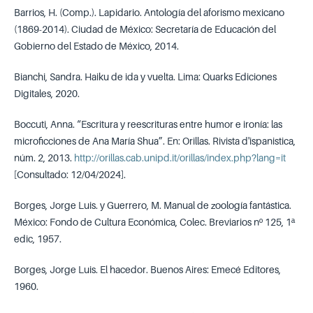
Barrios, H. (Comp.). Lapidario. Antología del aforismo mexicano
(1869-2014). Ciudad de México: Secretaría de Educación del
Gobierno del Estado de México, 2014.
Bianchi, Sandra. Haiku de ida y vuelta. Lima: Quarks Ediciones
Digitales, 2020.
Boccuti, Anna. “Escritura y reescrituras entre humor e ironía: las
microficciones de Ana María Shua”. En: Orillas. Rivista d'ispanistica,
núm. 2, 2013.
http://orillas.cab.unipd.it/orillas/index.php?lang=it
[Consultado: 12/04/2024].
Borges, Jorge Luis. y Guerrero, M. Manual de zoología fantástica.
México: Fondo de Cultura Económica, Colec. Breviarios nº 125, 1ª
edic, 1957.
Borges, Jorge Luis. El hacedor. Buenos Aires: Emecé Editores,
1960.