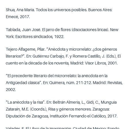
Shua, Ana María. Todos los universos posibles. Buenos Aires:
Emecé, 2017.
Tablada, Juan José. El jarro de flores (disociaciones líricas). New
York: Escritores sindicados, 1922.
Tejero Alfageme, Pilar. “Anécdota y microrrelato: ¿dos géneros
literarios?”. En: Gutiérrez Carbajo, F. y Romera Castillo, J. (Eds.), El
cuento en la década de los noventa, Madrid: Visor Libros, 2001.
“El precedente literario del microrrelato: la anécdota en la
Antigüedad clásica”. En: Quimera, núm. 211-212. Madrid: Revistas,
2002.
“La anécdota y la risa”. En: Beltrán Almería, L., Gidi, C., Munguía
Zatarain, M.E. (Coords.), Risa y géneros menores. Zaragoza:
Diputación de Zaragoza, Institución Fernando el Católico, 2017.
Valadés, E. El Libro de la imaginación. Ciudad de México: Fondo