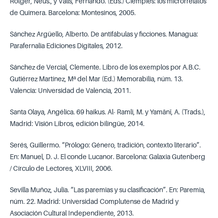
Rotger, Neus., y Valls, Fernando. (Eds.) Ciempiés: los microrrelatos
de Quimera. Barcelona: Montesinos, 2005.
Sánchez Argüello, Alberto. De antifábulas y ficciones. Managua:
Parafernalia Ediciones Digitales, 2012.
Sánchez de Vercial, Clemente. Libro de los exemplos por A.B.C.
Gutiérrez Martínez, Mª del Mar (Ed.) Memorabilia, núm. 13.
Valencia: Universidad de Valencia, 2011.
Santa Olaya, Angélica. 69 haikus. Al- Ramli, M. y Yamānī, A. (Trads.),
Madrid: Visión Libros, edición bilingüe, 2014.
Serés, Guillermo. “Prólogo: Género, tradición, contexto literario”.
En: Manuel, D. J. El conde Lucanor. Barcelona: Galaxia Gutenberg
/ Círculo de Lectores, XLVIII, 2006.
Sevilla Muñoz, Julia. “Las paremias y su clasificación”. En: Paremia,
núm. 22. Madrid: Universidad Complutense de Madrid y
Asociación Cultural Independiente, 2013.