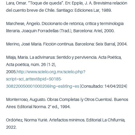
Lara, Omar. “Toque de queda”. En: Epple, J. A. Brevísima relación
del cuento breve de Chile. Santiago: Ediciones Lar, 1989.
Marchese, Ángelo. Diccionario de retórica, crítica y terminología
literaria. Joaquín Forradellas (Trad.), Barcelona: Ariel, 2000.
Merino, José María. Ficción continua. Barcelona: Seix Barral, 2004.
Miaja, María. La adivinanza: Sentido y pervivencia. Acta Poética,
Acta poética, núm. 26 (1-2),
2005.
http://www.scielo.org.mx/scielo.php?
script=sci_arttext&pid=S0185-
30822005000100020&lng=es&tlng=es
[Consultado: 14/04/2024]
Monterroso, Augusto. Obras Completas (y Otros Cuentos). Buenos
Aires: Editorial Norma. 2° ed., 1994.
Ordóñez, Norma Yurié. Artefactos mínimos. Editorial La Chifurnia,
2022.