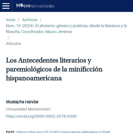
Inicio
/
Archivos
/
Núm. 15 (2024): El aforismo: género y poéticas, desde la literatura y la
filosofía. Coordinador: Mauro Jiménez
/
Artículos
Los Antecedentes literarios y
paremiológicos de la minificción
hispanoamericana
Mustapha Handar
Universidad Mohammed I
https://orcid.org/0000-0002-3376-0300
DOI:
https://doi.org/10.31921/microtextualidades.n15a8