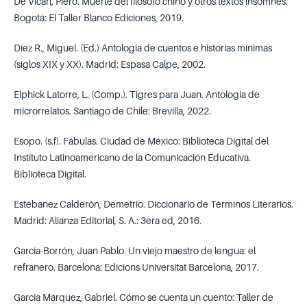
De Vicari, Piero. Muerte del filósofo chino y otros textos insomnes.
Bogotá: El Taller Blanco Ediciones, 2019.
Díez R., Miguel. (Ed.) Antología de cuentos e historias mínimas
(siglos XIX y XX). Madrid: Espasa Calpe, 2002.
Elphick Latorre, L. (Comp.). Tigres para Juan. Antología de
microrrelatos. Santiago de Chile: Brevilla, 2022.
Esopo. (s.f). Fábulas. Ciudad de México: Biblioteca Digital del
Instituto Latinoamericano de la Comunicación Educativa.
Biblioteca Digital.
Estébanez Calderón, Demetrio. Diccionario de Términos Literarios.
Madrid: Alianza Editorial, S. A.: 3era ed, 2016.
García-Borrón, Juan Pablo. Un viejo maestro de lengua: el
refranero. Barcelona: Edicions Universitat Barcelona, 2017.
García Márquez, Gabriel. Cómo se cuenta un cuento: Taller de