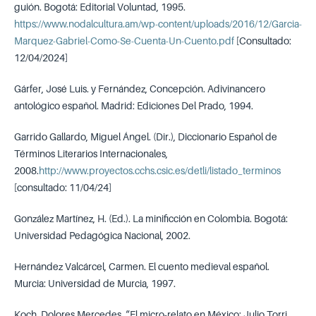
guión. Bogotá: Editorial Voluntad, 1995.
https://www.nodalcultura.am/wp-content/uploads/2016/12/Garcia-
Marquez-Gabriel-Como-Se-Cuenta-Un-Cuento.pdf
[Consultado:
12/04/2024]
Gárfer, José Luis. y Fernández, Concepción. Adivinancero
antológico español. Madrid: Ediciones Del Prado, 1994.
Garrido Gallardo, Miguel Ángel. (Dir.), Diccionario Español de
Términos Literarios Internacionales,
2008.
http://www.proyectos.cchs.csic.es/detli/listado_terminos
[consultado: 11/04/24]
González Martínez, H. (Ed.). La minificción en Colombia. Bogotá:
Universidad Pedagógica Nacional, 2002.
Hernández Valcárcel, Carmen. El cuento medieval español.
Murcia: Universidad de Murcia, 1997.
Koch, Dolores Mercedes. “El micro-relato en México: Julio Torri,