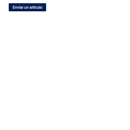
Enviar un artículo
IDIOMA
English
Español
ÍNDICES