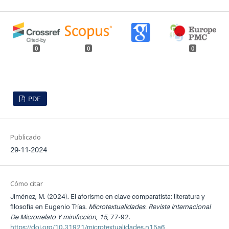
0
0
0
PDF
Publicado
29-11-2024
Cómo citar
Jiménez, M. (2024). El aforismo en clave comparatista: literatura y
filosofía en Eugenio Trías.
Microtextualidades. Revista Internacional
De Microrrelato Y minificción
,
15
, 77-92.
https://doi.org/10.31921/microtextualidades.n15a6