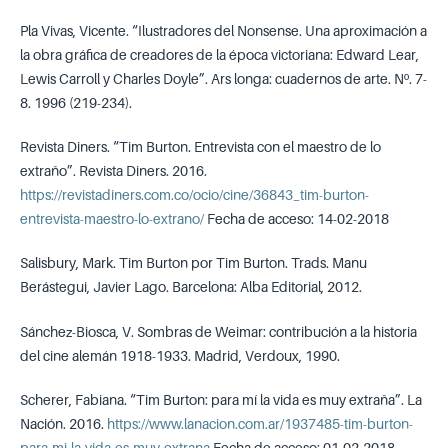
Pla Vivas, Vicente. “Ilustradores del Nonsense. Una aproximación a
la obra gráfica de creadores de la época victoriana: Edward Lear,
Lewis Carroll y Charles Doyle”. Ars longa: cuadernos de arte. Nº. 7-
8. 1996 (219-234).
Revista Diners. “Tim Burton. Entrevista con el maestro de lo
extraño”. Revista Diners. 2016.
https://revistadiners.com.co/ocio/cine/36843_tim-burton-
entrevista-maestro-lo-extrano/
Fecha de acceso: 14-02-2018
Salisbury, Mark. Tim Burton por Tim Burton. Trads. Manu
Berástegui, Javier Lago. Barcelona: Alba Editorial, 2012.
Sánchez-Biosca, V. Sombras de Weimar: contribución a la historia
del cine alemán 1918-1933. Madrid, Verdoux, 1990.
Scherer, Fabiana. “Tim Burton: para mí la vida es muy extraña”. La
Nación. 2016.
https://www.lanacion.com.ar/1937485-tim-burton-
para-mi-la-vida-es-muy-extrana
Fecha de acceso: 01-02-2018