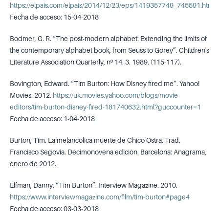
https://elpais.com/elpais/2014/12/23/eps/1419357749_745591.html
Fecha de acceso: 15-04-2018
Bodmer, G. R. “The post-modern alphabet: Extending the limits of
the contemporary alphabet book, from Seuss to Gorey”. Children's
Literature Association Quarterly, nº 14. 3. 1989. (115-117).
Bovington, Edward. “Tim Burton: How Disney fired me”. Yahoo!
Movies. 2012.
https://uk.movies.yahoo.com/blogs/movie-
editors/tim-burton-disney-fired-181740632.html?guccounter=1
Fecha de acceso: 1-04-2018
Burton, Tim. La melancólica muerte de Chico Ostra. Trad.
Francisco Segovia. Decimonovena edición. Barcelona: Anagrama,
enero de 2012.
Elfman, Danny. “Tim Burton”. Interview Magazine. 2010.
https://www.interviewmagazine.com/film/tim-burton#page4
Fecha de acceso: 03-03-2018