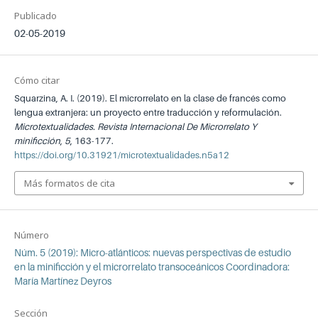
Publicado
02-05-2019
Cómo citar
Squarzina, A. I. (2019). El microrrelato en la clase de francés como
lengua extranjera: un proyecto entre traducción y reformulación.
Microtextualidades. Revista Internacional De Microrrelato Y
minificción
,
5
, 163-177.
https://doi.org/10.31921/microtextualidades.n5a12
Más formatos de cita
Número
Núm. 5 (2019): Micro-atlánticos: nuevas perspectivas de estudio
en la minificción y el microrrelato transoceánicos Coordinadora:
María Martínez Deyros
Sección