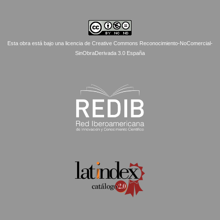
Esta obra está bajo una licencia de Creative Commons Reconocimiento-NoComercial-
SinObraDerivada 3.0 España