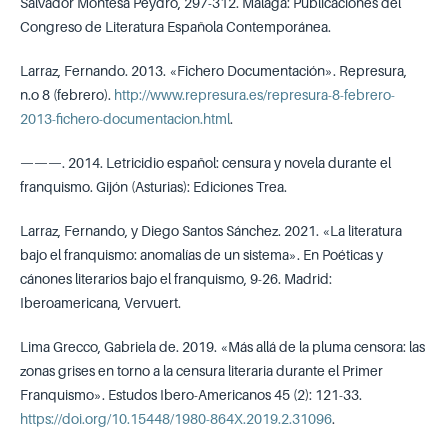
Salvador Montesa Peydró, 297-312. Málaga: Publicaciones del
Congreso de Literatura Española Contemporánea.
Larraz, Fernando. 2013. «Fichero Documentación». Represura,
n.o 8 (febrero).
http://www.represura.es/represura-8-febrero-
2013-fichero-documentacion.html
.
———. 2014. Letricidio español: censura y novela durante el
franquismo. Gijón (Asturias): Ediciones Trea.
Larraz, Fernando, y Diego Santos Sánchez. 2021. «La literatura
bajo el franquismo: anomalías de un sistema». En Poéticas y
cánones literarios bajo el franquismo, 9-26. Madrid:
Iberoamericana, Vervuert.
Lima Grecco, Gabriela de. 2019. «Más allá de la pluma censora: las
zonas grises en torno a la censura literaria durante el Primer
Franquismo». Estudos Ibero-Americanos 45 (2): 121-33.
https://doi.org/10.15448/1980-864X.2019.2.31096
.