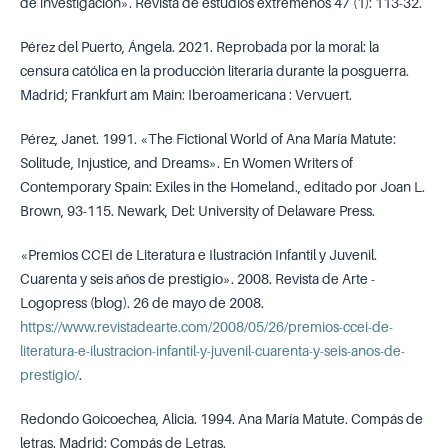
de investigación». Revista de estudios extremeños 47 (1): 113-32.
Pérez del Puerto, Ángela. 2021. Reprobada por la moral: la
censura católica en la producción literaria durante la posguerra.
Madrid; Frankfurt am Main: Iberoamericana : Vervuert.
Pérez, Janet. 1991. «The Fictional World of Ana María Matute:
Solitude, Injustice, and Dreams». En Women Writers of
Contemporary Spain: Exiles in the Homeland., editado por Joan L.
Brown, 93-115. Newark, Del: University of Delaware Press.
«Premios CCEI de Literatura e Ilustración Infantil y Juvenil.
Cuarenta y seis años de prestigio». 2008. Revista de Arte -
Logopress (blog). 26 de mayo de 2008.
https://www.revistadearte.com/2008/05/26/premios-ccei-de-
literatura-e-ilustracion-infantil-y-juvenil-cuarenta-y-seis-anos-de-
prestigio/
.
Redondo Goicoechea, Alicia. 1994. Ana María Matute. Compás de
letras. Madrid: Compás de Letras.