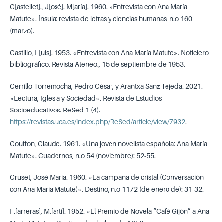
C[astellet]., J[osé]. M[aría]. 1960. «Entrevista con Ana María
Matute». Ínsula: revista de letras y ciencias humanas, n.o 160
(marzo).
Castillo, L[uis]. 1953. «Entrevista con Ana María Matute». Noticiero
bibliográfico. Revista Ateneo., 15 de septiembre de 1953.
Cerrillo Torremocha, Pedro César, y Arantxa Sanz Tejeda. 2021.
«Lectura, Iglesia y Sociedad». Revista de Estudios
Socioeducativos. ReSed 1 (4).
https://revistas.uca.es/index.php/ReSed/article/view/7932
.
Couffon, Claude. 1961. «Una joven novelista española: Ana María
Matute». Cuadernos, n.o 54 (noviembre): 52-55.
Cruset, José María. 1960. «La campana de cristal (Conversación
con Ana María Matute)». Destino, n.o 1172 (de enero de): 31-32.
F.[arreras], M.[artí]. 1952. «El Premio de Novela “Café Gijón” a Ana