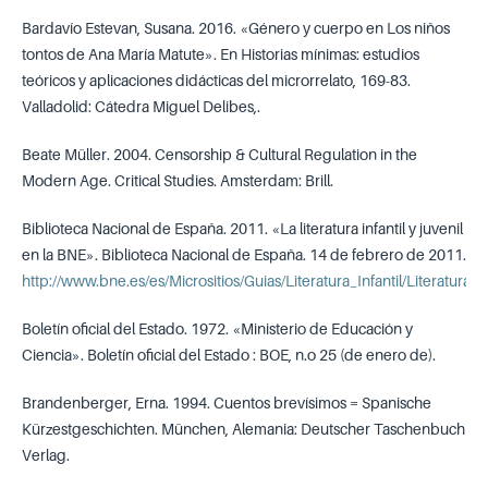
Bardavío Estevan, Susana. 2016. «Género y cuerpo en Los niños
tontos de Ana María Matute». En Historias mínimas: estudios
teóricos y aplicaciones didácticas del microrrelato, 169-83.
Valladolid: Cátedra Miguel Delibes,.
Beate Müller. 2004. Censorship & Cultural Regulation in the
Modern Age. Critical Studies. Amsterdam: Brill.
Biblioteca Nacional de España. 2011. «La literatura infantil y juvenil
en la BNE». Biblioteca Nacional de España. 14 de febrero de 2011.
http://www.bne.es/es/Micrositios/Guias/Literatura_Infantil/LiteraturaIn
Boletín oficial del Estado. 1972. «Ministerio de Educación y
Ciencia». Boletín oficial del Estado : BOE, n.o 25 (de enero de).
Brandenberger, Erna. 1994. Cuentos brevísimos = Spanische
Kürzestgeschichten. München, Alemania: Deutscher Taschenbuch
Verlag.