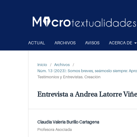
ACTUAL
ARCHIVOS
AVISOS
ACERCA DE
Inicio
/
Archivos
/
Núm. 13 (2023): Somos breves, seámoslo siempre: Apro
Testimonios y Entrevistas. Creación
Entrevista a Andrea Latorre Viñ
Claudia Valeria Burillo Cartagena
Profesora Asociada