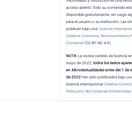
microrrelato y minificción
es una revis
acceso abierto.Todo su contenido est
disponible gratuitamente, sin cargo a
para el usuario o su institución. Las ob
publican bajo una
Licencia Internacio
Creative Commons, Reconocimiento 
Comercial
(CC BY-NC 4.0).
NOTA:
La revista cambió de licencia e
mayo de 2022,
todos los textos apare
en
Microtextualidades
antes del 1 de
de 2022
han sido publicados bajo un
licencia internacional
Creative Comm
Atribución-NoComercial-SinDerivadas