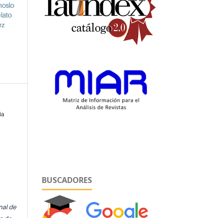
moslo
lato
ez
ia
BUSCADORES
nal de