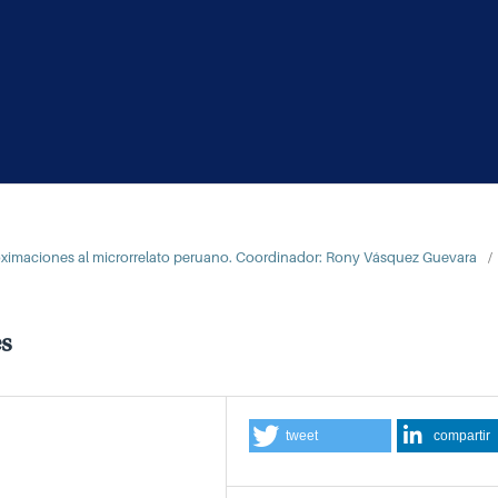
ximaciones al microrrelato peruano. Coordinador: Rony Vásquez Guevara
/
es
tweet
compartir