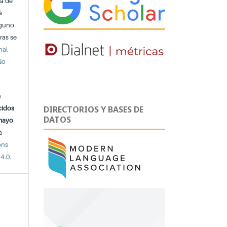
ta de
á
lguno
ras se
nal
No
n
cidos
DIRECTORIOS Y BASES DE
DATOS
 mayo
a
ons
 4.0
.