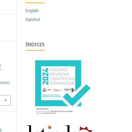
English
Español
ÍNDICES
.
Y
/micro
y