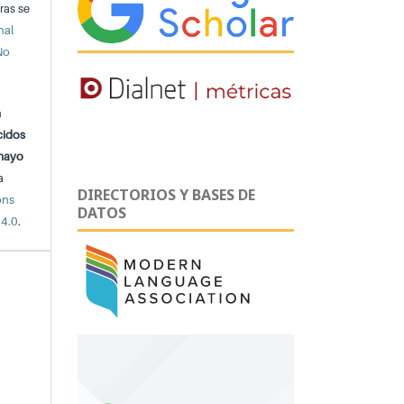
ras se
nal
No
n
cidos
 mayo
a
DIRECTORIOS Y BASES DE
ons
DATOS
 4.0
.