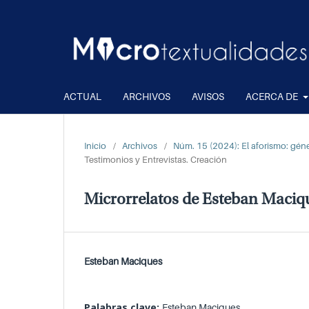
ACTUAL
ARCHIVOS
AVISOS
ACERCA DE
Inicio
/
Archivos
/
Núm. 15 (2024): El aforismo: géner
Testimonios y Entrevistas. Creación
Microrrelatos de Esteban Maciq
Esteban Maciques
Palabras clave:
Esteban Maciques