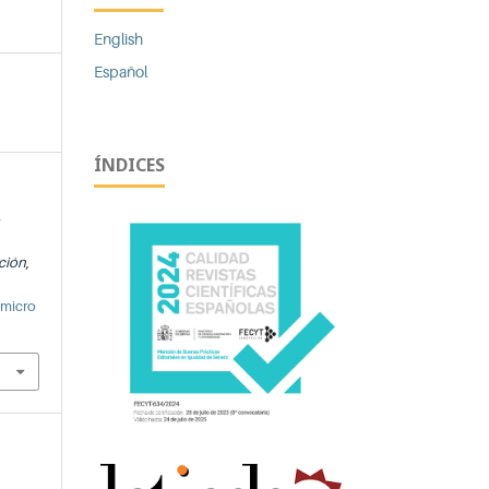
English
Español
ÍNDICES
o
cción
,
/micro