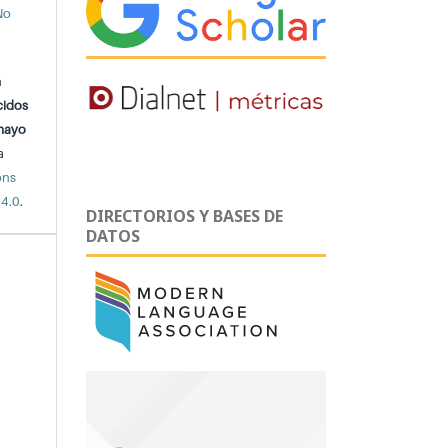
No
n
cidos
 mayo
a
ons
 4.0
.
DIRECTORIOS Y BASES DE
DATOS