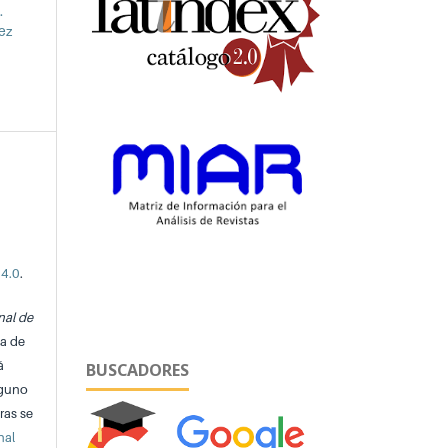
.
ez
 4.0
.
nal de
ta de
á
BUSCADORES
lguno
ras se
nal