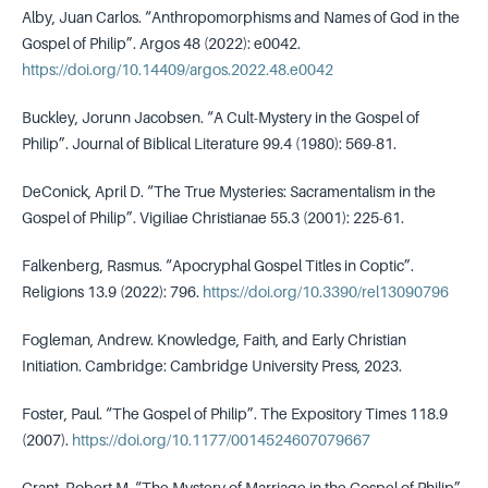
Alby, Juan Carlos. “Anthropomorphisms and Names of God in the
Gospel of Philip”. Argos 48 (2022): e0042.
https://doi.org/10.14409/argos.2022.48.e0042
Buckley, Jorunn Jacobsen. “A Cult-Mystery in the Gospel of
Philip”. Journal of Biblical Literature 99.4 (1980): 569-81.
DeConick, April D. “The True Mysteries: Sacramentalism in the
Gospel of Philip”. Vigiliae Christianae 55.3 (2001): 225-61.
Falkenberg, Rasmus. “Apocryphal Gospel Titles in Coptic”.
Religions 13.9 (2022): 796.
https://doi.org/10.3390/rel13090796
Fogleman, Andrew. Knowledge, Faith, and Early Christian
Initiation. Cambridge: Cambridge University Press, 2023.
Foster, Paul. “The Gospel of Philip”. The Expository Times 118.9
(2007).
https://doi.org/10.1177/0014524607079667
Grant, Robert M. “The Mystery of Marriage in the Gospel of Philip”.