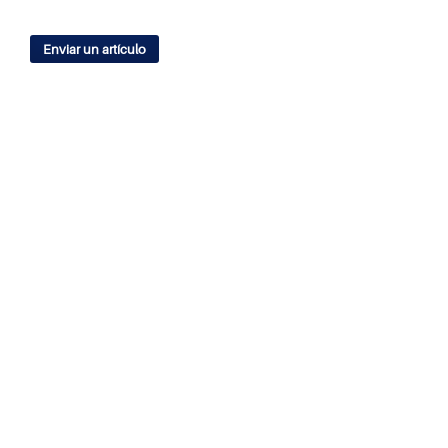
Enviar un artículo
IDIOMA
English
Español
ÍNDICES